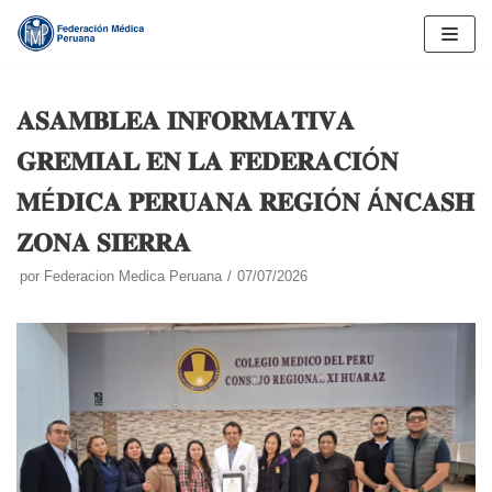
Saltar
al
contenido
𝐀𝐒𝐀𝐌𝐁𝐋𝐄𝐀 𝐈𝐍𝐅𝐎𝐑𝐌𝐀𝐓𝐈𝐕𝐀
𝐆𝐑𝐄𝐌𝐈𝐀𝐋 𝐄𝐍 𝐋𝐀 𝐅𝐄𝐃𝐄𝐑𝐀𝐂𝐈Ó𝐍
𝐌É𝐃𝐈𝐂𝐀 𝐏𝐄𝐑𝐔𝐀𝐍𝐀 𝐑𝐄𝐆𝐈Ó𝐍 Á𝐍𝐂𝐀𝐒𝐇
𝐙𝐎𝐍𝐀 𝐒𝐈𝐄𝐑𝐑𝐀
por
Federacion Medica Peruana
07/07/2026