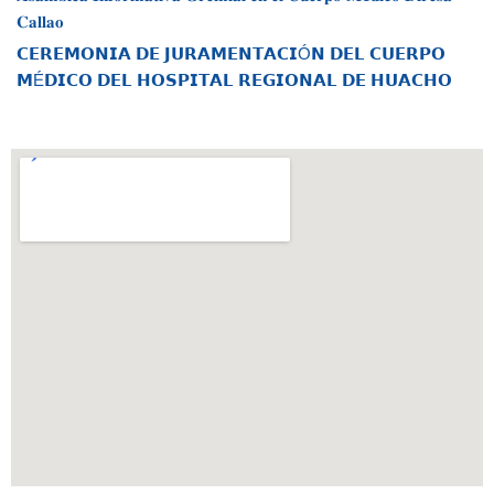
𝐂𝐚𝐥𝐥𝐚𝐨
𝗖𝗘𝗥𝗘𝗠𝗢𝗡𝗜𝗔 𝗗𝗘 𝗝𝗨𝗥𝗔𝗠𝗘𝗡𝗧𝗔𝗖𝗜Ó𝗡 𝗗𝗘𝗟 𝗖𝗨𝗘𝗥𝗣𝗢
𝗠É𝗗𝗜𝗖𝗢 𝗗𝗘𝗟 𝗛𝗢𝗦𝗣𝗜𝗧𝗔𝗟 𝗥𝗘𝗚𝗜𝗢𝗡𝗔𝗟 𝗗𝗘 𝗛𝗨𝗔𝗖𝗛𝗢