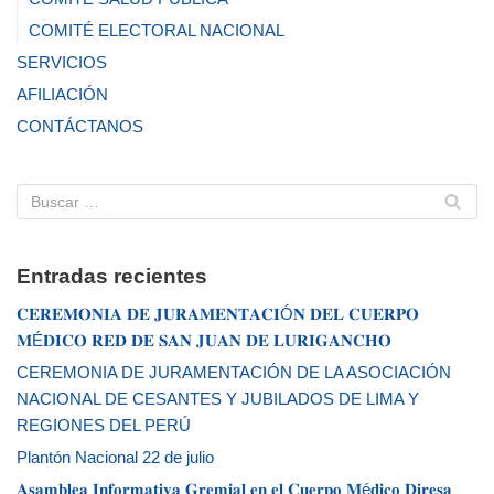
COMITÉ ELECTORAL NACIONAL
SERVICIOS
AFILIACIÓN
CONTÁCTANOS
Entradas recientes
𝐂𝐄𝐑𝐄𝐌𝐎𝐍𝐈𝐀 𝐃𝐄 𝐉𝐔𝐑𝐀𝐌𝐄𝐍𝐓𝐀𝐂𝐈Ó𝐍 𝐃𝐄𝐋 𝐂𝐔𝐄𝐑𝐏𝐎
𝐌É𝐃𝐈𝐂𝐎 𝐑𝐄𝐃 𝐃𝐄 𝐒𝐀𝐍 𝐉𝐔𝐀𝐍 𝐃𝐄 𝐋𝐔𝐑𝐈𝐆𝐀𝐍𝐂𝐇𝐎
CEREMONIA DE JURAMENTACIÓN DE LA ASOCIACIÓN
NACIONAL DE CESANTES Y JUBILADOS DE LIMA Y
REGIONES DEL PERÚ
Plantón Nacional 22 de julio
𝐀𝐬𝐚𝐦𝐛𝐥𝐞𝐚 𝐈𝐧𝐟𝐨𝐫𝐦𝐚𝐭𝐢𝐯𝐚 𝐆𝐫𝐞𝐦𝐢𝐚𝐥 𝐞𝐧 𝐞𝐥 𝐂𝐮𝐞𝐫𝐩𝐨 𝐌é𝐝𝐢𝐜𝐨 𝐃𝐢𝐫𝐞𝐬𝐚