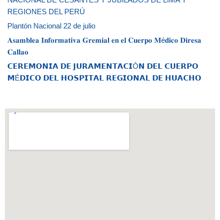
REGIONES DEL PERÚ
Plantón Nacional 22 de julio
𝐀𝐬𝐚𝐦𝐛𝐥𝐞𝐚 𝐈𝐧𝐟𝐨𝐫𝐦𝐚𝐭𝐢𝐯𝐚 𝐆𝐫𝐞𝐦𝐢𝐚𝐥 𝐞𝐧 𝐞𝐥 𝐂𝐮𝐞𝐫𝐩𝐨 𝐌é𝐝𝐢𝐜𝐨 𝐃𝐢𝐫𝐞𝐬𝐚
𝐂𝐚𝐥𝐥𝐚𝐨
𝗖𝗘𝗥𝗘𝗠𝗢𝗡𝗜𝗔 𝗗𝗘 𝗝𝗨𝗥𝗔𝗠𝗘𝗡𝗧𝗔𝗖𝗜Ó𝗡 𝗗𝗘𝗟 𝗖𝗨𝗘𝗥𝗣𝗢
𝗠É𝗗𝗜𝗖𝗢 𝗗𝗘𝗟 𝗛𝗢𝗦𝗣𝗜𝗧𝗔𝗟 𝗥𝗘𝗚𝗜𝗢𝗡𝗔𝗟 𝗗𝗘 𝗛𝗨𝗔𝗖𝗛𝗢