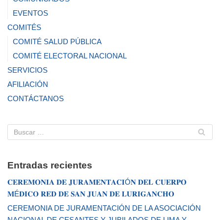
EVENTOS
COMITÉS
COMITÉ SALUD PÚBLICA
COMITÉ ELECTORAL NACIONAL
SERVICIOS
AFILIACIÓN
CONTÁCTANOS
Entradas recientes
𝐂𝐄𝐑𝐄𝐌𝐎𝐍𝐈𝐀 𝐃𝐄 𝐉𝐔𝐑𝐀𝐌𝐄𝐍𝐓𝐀𝐂𝐈Ó𝐍 𝐃𝐄𝐋 𝐂𝐔𝐄𝐑𝐏𝐎
𝐌É𝐃𝐈𝐂𝐎 𝐑𝐄𝐃 𝐃𝐄 𝐒𝐀𝐍 𝐉𝐔𝐀𝐍 𝐃𝐄 𝐋𝐔𝐑𝐈𝐆𝐀𝐍𝐂𝐇𝐎
CEREMONIA DE JURAMENTACIÓN DE LA ASOCIACIÓN
NACIONAL DE CESANTES Y JUBILADOS DE LIMA Y