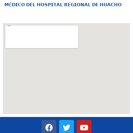
𝗠É𝗗𝗜𝗖𝗢 𝗗𝗘𝗟 𝗛𝗢𝗦𝗣𝗜𝗧𝗔𝗟 𝗥𝗘𝗚𝗜𝗢𝗡𝗔𝗟 𝗗𝗘 𝗛𝗨𝗔𝗖𝗛𝗢