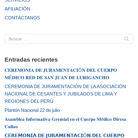
AFILIACIÓN
CONTÁCTANOS
Entradas recientes
𝐂𝐄𝐑𝐄𝐌𝐎𝐍𝐈𝐀 𝐃𝐄 𝐉𝐔𝐑𝐀𝐌𝐄𝐍𝐓𝐀𝐂𝐈Ó𝐍 𝐃𝐄𝐋 𝐂𝐔𝐄𝐑𝐏𝐎
𝐌É𝐃𝐈𝐂𝐎 𝐑𝐄𝐃 𝐃𝐄 𝐒𝐀𝐍 𝐉𝐔𝐀𝐍 𝐃𝐄 𝐋𝐔𝐑𝐈𝐆𝐀𝐍𝐂𝐇𝐎
CEREMONIA DE JURAMENTACIÓN DE LA ASOCIACIÓN
NACIONAL DE CESANTES Y JUBILADOS DE LIMA Y
REGIONES DEL PERÚ
Plantón Nacional 22 de julio
𝐀𝐬𝐚𝐦𝐛𝐥𝐞𝐚 𝐈𝐧𝐟𝐨𝐫𝐦𝐚𝐭𝐢𝐯𝐚 𝐆𝐫𝐞𝐦𝐢𝐚𝐥 𝐞𝐧 𝐞𝐥 𝐂𝐮𝐞𝐫𝐩𝐨 𝐌é𝐝𝐢𝐜𝐨 𝐃𝐢𝐫𝐞𝐬𝐚
𝐂𝐚𝐥𝐥𝐚𝐨
𝗖𝗘𝗥𝗘𝗠𝗢𝗡𝗜𝗔 𝗗𝗘 𝗝𝗨𝗥𝗔𝗠𝗘𝗡𝗧𝗔𝗖𝗜Ó𝗡 𝗗𝗘𝗟 𝗖𝗨𝗘𝗥𝗣𝗢