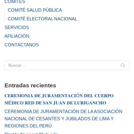
COMITÉS
COMITÉ SALUD PÚBLICA
COMITÉ ELECTORAL NACIONAL
SERVICIOS
AFILIACIÓN
CONTÁCTANOS
Entradas recientes
𝐂𝐄𝐑𝐄𝐌𝐎𝐍𝐈𝐀 𝐃𝐄 𝐉𝐔𝐑𝐀𝐌𝐄𝐍𝐓𝐀𝐂𝐈Ó𝐍 𝐃𝐄𝐋 𝐂𝐔𝐄𝐑𝐏𝐎
𝐌É𝐃𝐈𝐂𝐎 𝐑𝐄𝐃 𝐃𝐄 𝐒𝐀𝐍 𝐉𝐔𝐀𝐍 𝐃𝐄 𝐋𝐔𝐑𝐈𝐆𝐀𝐍𝐂𝐇𝐎
CEREMONIA DE JURAMENTACIÓN DE LA ASOCIACIÓN
NACIONAL DE CESANTES Y JUBILADOS DE LIMA Y
REGIONES DEL PERÚ