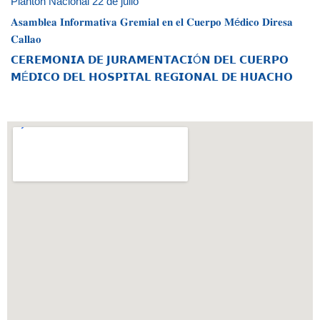
Plantón Nacional 22 de julio
𝐀𝐬𝐚𝐦𝐛𝐥𝐞𝐚 𝐈𝐧𝐟𝐨𝐫𝐦𝐚𝐭𝐢𝐯𝐚 𝐆𝐫𝐞𝐦𝐢𝐚𝐥 𝐞𝐧 𝐞𝐥 𝐂𝐮𝐞𝐫𝐩𝐨 𝐌é𝐝𝐢𝐜𝐨 𝐃𝐢𝐫𝐞𝐬𝐚
𝐂𝐚𝐥𝐥𝐚𝐨
𝗖𝗘𝗥𝗘𝗠𝗢𝗡𝗜𝗔 𝗗𝗘 𝗝𝗨𝗥𝗔𝗠𝗘𝗡𝗧𝗔𝗖𝗜Ó𝗡 𝗗𝗘𝗟 𝗖𝗨𝗘𝗥𝗣𝗢
𝗠É𝗗𝗜𝗖𝗢 𝗗𝗘𝗟 𝗛𝗢𝗦𝗣𝗜𝗧𝗔𝗟 𝗥𝗘𝗚𝗜𝗢𝗡𝗔𝗟 𝗗𝗘 𝗛𝗨𝗔𝗖𝗛𝗢