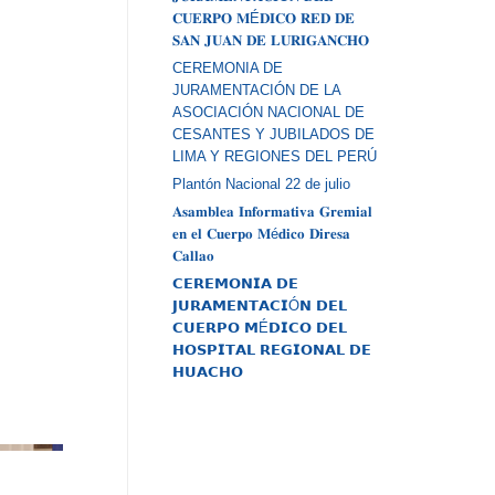
𝐂𝐔𝐄𝐑𝐏𝐎 𝐌É𝐃𝐈𝐂𝐎 𝐑𝐄𝐃 𝐃𝐄
𝐒𝐀𝐍 𝐉𝐔𝐀𝐍 𝐃𝐄 𝐋𝐔𝐑𝐈𝐆𝐀𝐍𝐂𝐇𝐎
CEREMONIA DE
JURAMENTACIÓN DE LA
ASOCIACIÓN NACIONAL DE
CESANTES Y JUBILADOS DE
LIMA Y REGIONES DEL PERÚ
Plantón Nacional 22 de julio
𝐀𝐬𝐚𝐦𝐛𝐥𝐞𝐚 𝐈𝐧𝐟𝐨𝐫𝐦𝐚𝐭𝐢𝐯𝐚 𝐆𝐫𝐞𝐦𝐢𝐚𝐥
𝐞𝐧 𝐞𝐥 𝐂𝐮𝐞𝐫𝐩𝐨 𝐌é𝐝𝐢𝐜𝐨 𝐃𝐢𝐫𝐞𝐬𝐚
𝐂𝐚𝐥𝐥𝐚𝐨
𝗖𝗘𝗥𝗘𝗠𝗢𝗡𝗜𝗔 𝗗𝗘
𝗝𝗨𝗥𝗔𝗠𝗘𝗡𝗧𝗔𝗖𝗜Ó𝗡 𝗗𝗘𝗟
𝗖𝗨𝗘𝗥𝗣𝗢 𝗠É𝗗𝗜𝗖𝗢 𝗗𝗘𝗟
𝗛𝗢𝗦𝗣𝗜𝗧𝗔𝗟 𝗥𝗘𝗚𝗜𝗢𝗡𝗔𝗟 𝗗𝗘
𝗛𝗨𝗔𝗖𝗛𝗢