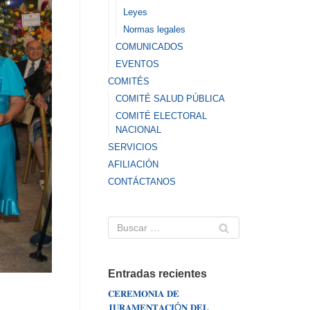
Leyes
Normas legales
COMUNICADOS
EVENTOS
COMITÉS
COMITÉ SALUD PÚBLICA
COMITÉ ELECTORAL
NACIONAL
SERVICIOS
AFILIACIÓN
CONTÁCTANOS
Entradas recientes
𝐂𝐄𝐑𝐄𝐌𝐎𝐍𝐈𝐀 𝐃𝐄
𝐉𝐔𝐑𝐀𝐌𝐄𝐍𝐓𝐀𝐂𝐈Ó𝐍 𝐃𝐄𝐋