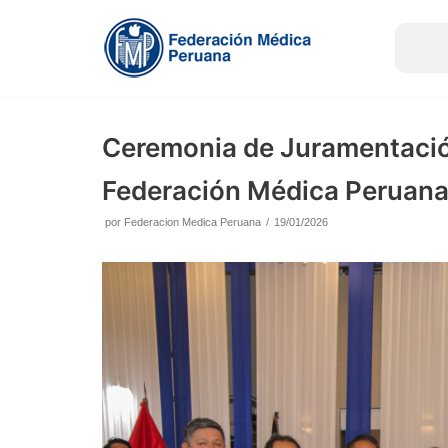
Saltar
al
contenido
Ceremonia de Juramentación
Federación Médica Peruana
por
Federacion Medica Peruana
19/01/2026