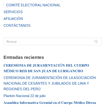
COMITÉ ELECTORAL NACIONAL
SERVICIOS
AFILIACIÓN
CONTÁCTANOS
Entradas recientes
𝐂𝐄𝐑𝐄𝐌𝐎𝐍𝐈𝐀 𝐃𝐄 𝐉𝐔𝐑𝐀𝐌𝐄𝐍𝐓𝐀𝐂𝐈Ó𝐍 𝐃𝐄𝐋 𝐂𝐔𝐄𝐑𝐏𝐎
𝐌É𝐃𝐈𝐂𝐎 𝐑𝐄𝐃 𝐃𝐄 𝐒𝐀𝐍 𝐉𝐔𝐀𝐍 𝐃𝐄 𝐋𝐔𝐑𝐈𝐆𝐀𝐍𝐂𝐇𝐎
CEREMONIA DE JURAMENTACIÓN DE LA ASOCIACIÓN
NACIONAL DE CESANTES Y JUBILADOS DE LIMA Y
REGIONES DEL PERÚ
Plantón Nacional 22 de julio
𝐀𝐬𝐚𝐦𝐛𝐥𝐞𝐚 𝐈𝐧𝐟𝐨𝐫𝐦𝐚𝐭𝐢𝐯𝐚 𝐆𝐫𝐞𝐦𝐢𝐚𝐥 𝐞𝐧 𝐞𝐥 𝐂𝐮𝐞𝐫𝐩𝐨 𝐌é𝐝𝐢𝐜𝐨 𝐃𝐢𝐫𝐞𝐬𝐚