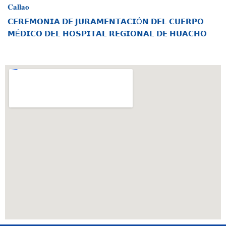
𝐂𝐚𝐥𝐥𝐚𝐨
𝗖𝗘𝗥𝗘𝗠𝗢𝗡𝗜𝗔 𝗗𝗘 𝗝𝗨𝗥𝗔𝗠𝗘𝗡𝗧𝗔𝗖𝗜Ó𝗡 𝗗𝗘𝗟 𝗖𝗨𝗘𝗥𝗣𝗢
𝗠É𝗗𝗜𝗖𝗢 𝗗𝗘𝗟 𝗛𝗢𝗦𝗣𝗜𝗧𝗔𝗟 𝗥𝗘𝗚𝗜𝗢𝗡𝗔𝗟 𝗗𝗘 𝗛𝗨𝗔𝗖𝗛𝗢