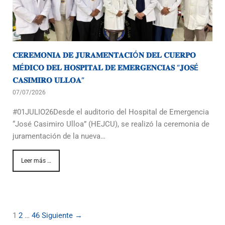
𝐂𝐄𝐑𝐄𝐌𝐎𝐍𝐈𝐀 𝐃𝐄 𝐉𝐔𝐑𝐀𝐌𝐄𝐍𝐓𝐀𝐂𝐈Ó𝐍 𝐃𝐄𝐋 𝐂𝐔𝐄𝐑𝐏𝐎
𝐌É𝐃𝐈𝐂𝐎 𝐃𝐄𝐋 𝐇𝐎𝐒𝐏𝐈𝐓𝐀𝐋 𝐃𝐄 𝐄𝐌𝐄𝐑𝐆𝐄𝐍𝐂𝐈𝐀𝐒 “𝐉𝐎𝐒É
𝐂𝐀𝐒𝐈𝐌𝐈𝐑𝐎 𝐔𝐋𝐋𝐎𝐀”
07/07/2026
#01JULIO26Desde el auditorio del Hospital de Emergencia
“José Casimiro Ulloa” (HEJCU), se realizó la ceremonia de
juramentación de la nueva…
Leer más …
1
2
…
46
Siguiente →