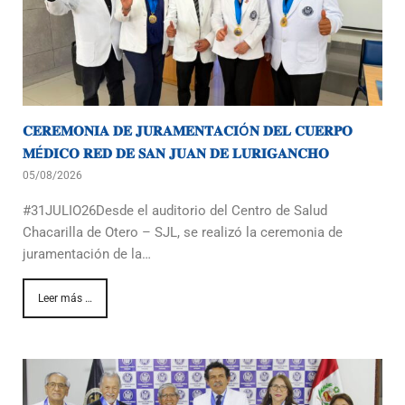
comprar
Cialis
genérico
online
sin
receta.
𝐂𝐄𝐑𝐄𝐌𝐎𝐍𝐈𝐀 𝐃𝐄 𝐉𝐔𝐑𝐀𝐌𝐄𝐍𝐓𝐀𝐂𝐈Ó𝐍 𝐃𝐄𝐋 𝐂𝐔𝐄𝐑𝐏𝐎
Disponible
𝐌É𝐃𝐈𝐂𝐎 𝐑𝐄𝐃 𝐃𝐄 𝐒𝐀𝐍 𝐉𝐔𝐀𝐍 𝐃𝐄 𝐋𝐔𝐑𝐈𝐆𝐀𝐍𝐂𝐇𝐎
en
05/08/2026
dosis
de
#31JULIO26Desde el auditorio del Centro de Salud
5,
Chacarilla de Otero – SJL, se realizó la ceremonia de
10,
juramentación de la…
20
mg.
Leer más …
El
mejor
precio
para
las