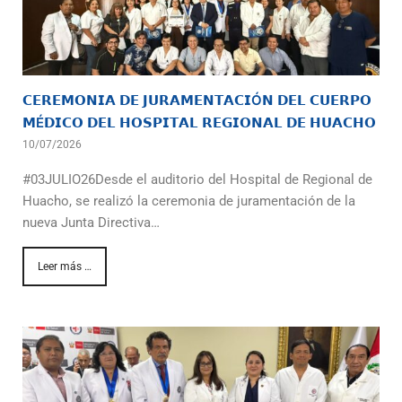
𝗖𝗘𝗥𝗘𝗠𝗢𝗡𝗜𝗔 𝗗𝗘 𝗝𝗨𝗥𝗔𝗠𝗘𝗡𝗧𝗔𝗖𝗜Ó𝗡 𝗗𝗘𝗟 𝗖𝗨𝗘𝗥𝗣𝗢
𝗠É𝗗𝗜𝗖𝗢 𝗗𝗘𝗟 𝗛𝗢𝗦𝗣𝗜𝗧𝗔𝗟 𝗥𝗘𝗚𝗜𝗢𝗡𝗔𝗟 𝗗𝗘 𝗛𝗨𝗔𝗖𝗛𝗢
10/07/2026
#03JULIO26Desde el auditorio del Hospital de Regional de
Huacho, se realizó la ceremonia de juramentación de la
nueva Junta Directiva…
Leer más …