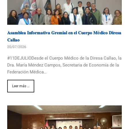
𝐀𝐬𝐚𝐦𝐛𝐥𝐞𝐚 𝐈𝐧𝐟𝐨𝐫𝐦𝐚𝐭𝐢𝐯𝐚 𝐆𝐫𝐞𝐦𝐢𝐚𝐥 𝐞𝐧 𝐞𝐥 𝐂𝐮𝐞𝐫𝐩𝐨 𝐌é𝐝𝐢𝐜𝐨 𝐃𝐢𝐫𝐞𝐬𝐚
𝐂𝐚𝐥𝐥𝐚𝐨
20/07/2026
#11DEJULIODesde el Cuerpo Médico de la Diresa Callao, la
Dra. María Méndez Campos, Secretaria de Economía de la
Federación Médica…
Leer más …