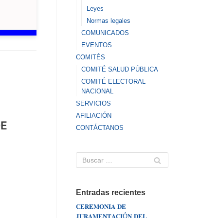
Leyes
Normas legales
COMUNICADOS
EVENTOS
COMITÉS
COMITÉ SALUD PÚBLICA
COMITÉ ELECTORAL
NACIONAL
SERVICIOS
AFILIACIÓN
DE
CONTÁCTANOS
Entradas recientes
𝐂𝐄𝐑𝐄𝐌𝐎𝐍𝐈𝐀 𝐃𝐄
𝐉𝐔𝐑𝐀𝐌𝐄𝐍𝐓𝐀𝐂𝐈Ó𝐍 𝐃𝐄𝐋