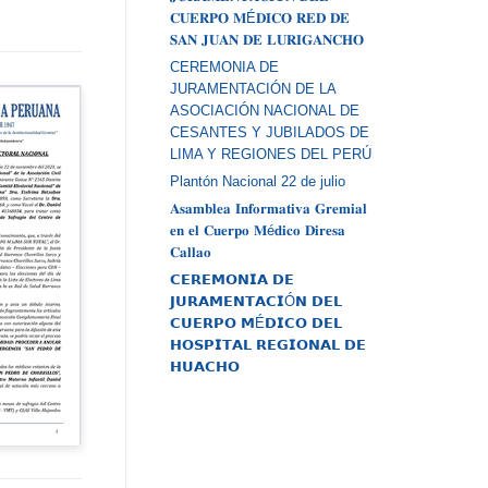
𝐂𝐔𝐄𝐑𝐏𝐎 𝐌É𝐃𝐈𝐂𝐎 𝐑𝐄𝐃 𝐃𝐄
𝐒𝐀𝐍 𝐉𝐔𝐀𝐍 𝐃𝐄 𝐋𝐔𝐑𝐈𝐆𝐀𝐍𝐂𝐇𝐎
CEREMONIA DE
JURAMENTACIÓN DE LA
ASOCIACIÓN NACIONAL DE
CESANTES Y JUBILADOS DE
LIMA Y REGIONES DEL PERÚ
Plantón Nacional 22 de julio
𝐀𝐬𝐚𝐦𝐛𝐥𝐞𝐚 𝐈𝐧𝐟𝐨𝐫𝐦𝐚𝐭𝐢𝐯𝐚 𝐆𝐫𝐞𝐦𝐢𝐚𝐥
𝐞𝐧 𝐞𝐥 𝐂𝐮𝐞𝐫𝐩𝐨 𝐌é𝐝𝐢𝐜𝐨 𝐃𝐢𝐫𝐞𝐬𝐚
𝐂𝐚𝐥𝐥𝐚𝐨
𝗖𝗘𝗥𝗘𝗠𝗢𝗡𝗜𝗔 𝗗𝗘
𝗝𝗨𝗥𝗔𝗠𝗘𝗡𝗧𝗔𝗖𝗜Ó𝗡 𝗗𝗘𝗟
𝗖𝗨𝗘𝗥𝗣𝗢 𝗠É𝗗𝗜𝗖𝗢 𝗗𝗘𝗟
𝗛𝗢𝗦𝗣𝗜𝗧𝗔𝗟 𝗥𝗘𝗚𝗜𝗢𝗡𝗔𝗟 𝗗𝗘
𝗛𝗨𝗔𝗖𝗛𝗢