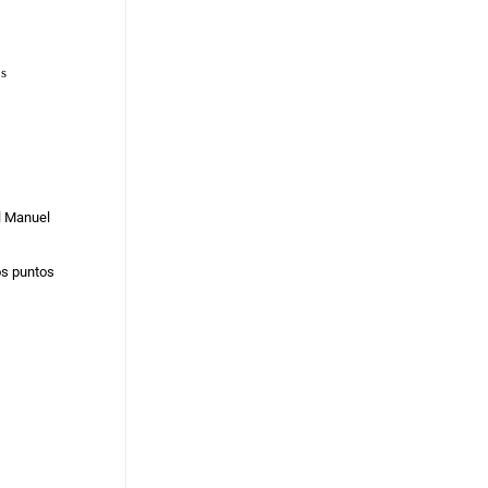
as
l Manuel
os puntos