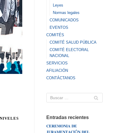
Leyes
Normas legales
COMUNICADOS
EVENTOS
COMITÉS
COMITÉ SALUD PÚBLICA
COMITÉ ELECTORAL
NACIONAL
SERVICIOS
AFILIACIÓN
CONTÁCTANOS
Entradas recientes
 NIVELES
𝐂𝐄𝐑𝐄𝐌𝐎𝐍𝐈𝐀 𝐃𝐄
𝐉𝐔𝐑𝐀𝐌𝐄𝐍𝐓𝐀𝐂𝐈Ó𝐍 𝐃𝐄𝐋