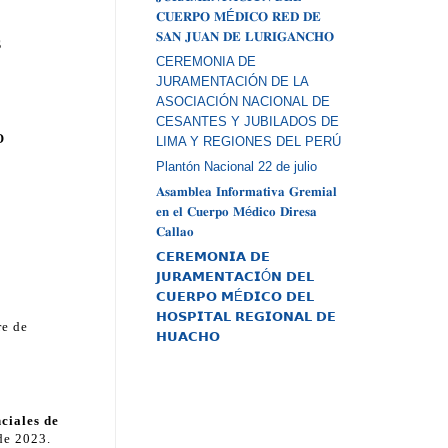
𝐂𝐔𝐄𝐑𝐏𝐎 𝐌É𝐃𝐈𝐂𝐎 𝐑𝐄𝐃 𝐃𝐄
𝐒𝐀𝐍 𝐉𝐔𝐀𝐍 𝐃𝐄 𝐋𝐔𝐑𝐈𝐆𝐀𝐍𝐂𝐇𝐎
S
CEREMONIA DE
JURAMENTACIÓN DE LA
ASOCIACIÓN NACIONAL DE
CESANTES Y JUBILADOS DE
O
LIMA Y REGIONES DEL PERÚ
Plantón Nacional 22 de julio
𝐀𝐬𝐚𝐦𝐛𝐥𝐞𝐚 𝐈𝐧𝐟𝐨𝐫𝐦𝐚𝐭𝐢𝐯𝐚 𝐆𝐫𝐞𝐦𝐢𝐚𝐥
𝐞𝐧 𝐞𝐥 𝐂𝐮𝐞𝐫𝐩𝐨 𝐌é𝐝𝐢𝐜𝐨 𝐃𝐢𝐫𝐞𝐬𝐚
𝐂𝐚𝐥𝐥𝐚𝐨
𝗖𝗘𝗥𝗘𝗠𝗢𝗡𝗜𝗔 𝗗𝗘
𝗝𝗨𝗥𝗔𝗠𝗘𝗡𝗧𝗔𝗖𝗜Ó𝗡 𝗗𝗘𝗟
𝗖𝗨𝗘𝗥𝗣𝗢 𝗠É𝗗𝗜𝗖𝗢 𝗗𝗘𝗟
𝗛𝗢𝗦𝗣𝗜𝗧𝗔𝗟 𝗥𝗘𝗚𝗜𝗢𝗡𝗔𝗟 𝗗𝗘
re de
𝗛𝗨𝗔𝗖𝗛𝗢
nciales de
de 2023.