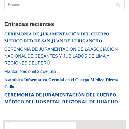
Entradas recientes
𝐂𝐄𝐑𝐄𝐌𝐎𝐍𝐈𝐀 𝐃𝐄 𝐉𝐔𝐑𝐀𝐌𝐄𝐍𝐓𝐀𝐂𝐈Ó𝐍 𝐃𝐄𝐋 𝐂𝐔𝐄𝐑𝐏𝐎
𝐌É𝐃𝐈𝐂𝐎 𝐑𝐄𝐃 𝐃𝐄 𝐒𝐀𝐍 𝐉𝐔𝐀𝐍 𝐃𝐄 𝐋𝐔𝐑𝐈𝐆𝐀𝐍𝐂𝐇𝐎
CEREMONIA DE JURAMENTACIÓN DE LA ASOCIACIÓN
NACIONAL DE CESANTES Y JUBILADOS DE LIMA Y
REGIONES DEL PERÚ
Plantón Nacional 22 de julio
𝐀𝐬𝐚𝐦𝐛𝐥𝐞𝐚 𝐈𝐧𝐟𝐨𝐫𝐦𝐚𝐭𝐢𝐯𝐚 𝐆𝐫𝐞𝐦𝐢𝐚𝐥 𝐞𝐧 𝐞𝐥 𝐂𝐮𝐞𝐫𝐩𝐨 𝐌é𝐝𝐢𝐜𝐨 𝐃𝐢𝐫𝐞𝐬𝐚
𝐂𝐚𝐥𝐥𝐚𝐨
𝗖𝗘𝗥𝗘𝗠𝗢𝗡𝗜𝗔 𝗗𝗘 𝗝𝗨𝗥𝗔𝗠𝗘𝗡𝗧𝗔𝗖𝗜Ó𝗡 𝗗𝗘𝗟 𝗖𝗨𝗘𝗥𝗣𝗢
𝗠É𝗗𝗜𝗖𝗢 𝗗𝗘𝗟 𝗛𝗢𝗦𝗣𝗜𝗧𝗔𝗟 𝗥𝗘𝗚𝗜𝗢𝗡𝗔𝗟 𝗗𝗘 𝗛𝗨𝗔𝗖𝗛𝗢