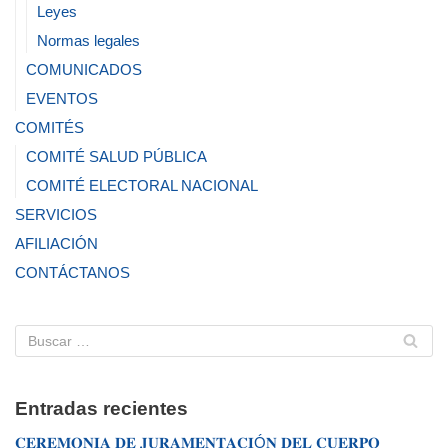
Leyes
Normas legales
COMUNICADOS
EVENTOS
COMITÉS
COMITÉ SALUD PÚBLICA
COMITÉ ELECTORAL NACIONAL
SERVICIOS
AFILIACIÓN
CONTÁCTANOS
Entradas recientes
𝐂𝐄𝐑𝐄𝐌𝐎𝐍𝐈𝐀 𝐃𝐄 𝐉𝐔𝐑𝐀𝐌𝐄𝐍𝐓𝐀𝐂𝐈Ó𝐍 𝐃𝐄𝐋 𝐂𝐔𝐄𝐑𝐏𝐎