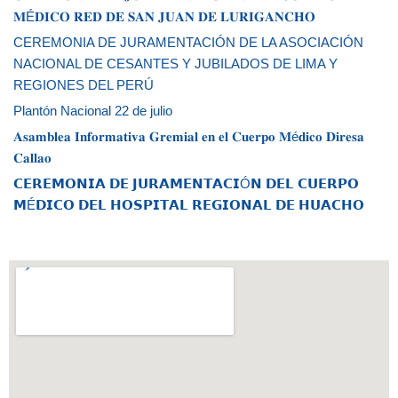
𝐌É𝐃𝐈𝐂𝐎 𝐑𝐄𝐃 𝐃𝐄 𝐒𝐀𝐍 𝐉𝐔𝐀𝐍 𝐃𝐄 𝐋𝐔𝐑𝐈𝐆𝐀𝐍𝐂𝐇𝐎
CEREMONIA DE JURAMENTACIÓN DE LA ASOCIACIÓN
NACIONAL DE CESANTES Y JUBILADOS DE LIMA Y
REGIONES DEL PERÚ
Plantón Nacional 22 de julio
𝐀𝐬𝐚𝐦𝐛𝐥𝐞𝐚 𝐈𝐧𝐟𝐨𝐫𝐦𝐚𝐭𝐢𝐯𝐚 𝐆𝐫𝐞𝐦𝐢𝐚𝐥 𝐞𝐧 𝐞𝐥 𝐂𝐮𝐞𝐫𝐩𝐨 𝐌é𝐝𝐢𝐜𝐨 𝐃𝐢𝐫𝐞𝐬𝐚
𝐂𝐚𝐥𝐥𝐚𝐨
𝗖𝗘𝗥𝗘𝗠𝗢𝗡𝗜𝗔 𝗗𝗘 𝗝𝗨𝗥𝗔𝗠𝗘𝗡𝗧𝗔𝗖𝗜Ó𝗡 𝗗𝗘𝗟 𝗖𝗨𝗘𝗥𝗣𝗢
𝗠É𝗗𝗜𝗖𝗢 𝗗𝗘𝗟 𝗛𝗢𝗦𝗣𝗜𝗧𝗔𝗟 𝗥𝗘𝗚𝗜𝗢𝗡𝗔𝗟 𝗗𝗘 𝗛𝗨𝗔𝗖𝗛𝗢