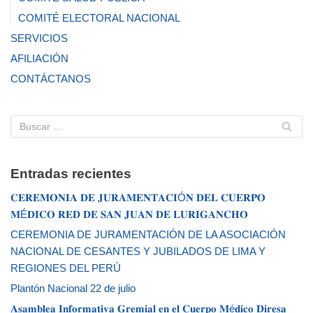
COMITÉ ELECTORAL NACIONAL
SERVICIOS
AFILIACIÓN
CONTÁCTANOS
Entradas recientes
𝐂𝐄𝐑𝐄𝐌𝐎𝐍𝐈𝐀 𝐃𝐄 𝐉𝐔𝐑𝐀𝐌𝐄𝐍𝐓𝐀𝐂𝐈Ó𝐍 𝐃𝐄𝐋 𝐂𝐔𝐄𝐑𝐏𝐎
𝐌É𝐃𝐈𝐂𝐎 𝐑𝐄𝐃 𝐃𝐄 𝐒𝐀𝐍 𝐉𝐔𝐀𝐍 𝐃𝐄 𝐋𝐔𝐑𝐈𝐆𝐀𝐍𝐂𝐇𝐎
CEREMONIA DE JURAMENTACIÓN DE LA ASOCIACIÓN
NACIONAL DE CESANTES Y JUBILADOS DE LIMA Y
REGIONES DEL PERÚ
Plantón Nacional 22 de julio
𝐀𝐬𝐚𝐦𝐛𝐥𝐞𝐚 𝐈𝐧𝐟𝐨𝐫𝐦𝐚𝐭𝐢𝐯𝐚 𝐆𝐫𝐞𝐦𝐢𝐚𝐥 𝐞𝐧 𝐞𝐥 𝐂𝐮𝐞𝐫𝐩𝐨 𝐌é𝐝𝐢𝐜𝐨 𝐃𝐢𝐫𝐞𝐬𝐚