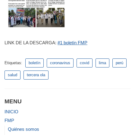
LINK DE LA DESCARGA:
#1 boletín FMP
Etiquetas:
boletín
coronavirus
covid
lima
perú
salud
tercera ola
MENU
INICIO
FMP
Quiénes somos