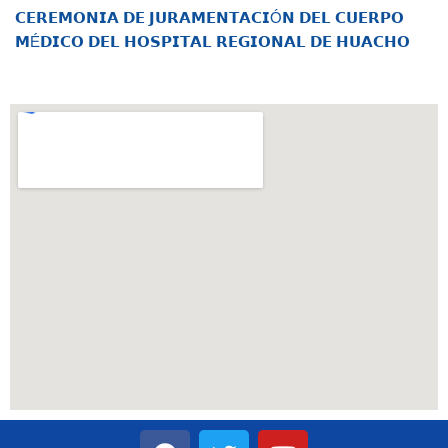
𝗖𝗘𝗥𝗘𝗠𝗢𝗡𝗜𝗔 𝗗𝗘 𝗝𝗨𝗥𝗔𝗠𝗘𝗡𝗧𝗔𝗖𝗜Ó𝗡 𝗗𝗘𝗟 𝗖𝗨𝗘𝗥𝗣𝗢
𝗠É𝗗𝗜𝗖𝗢 𝗗𝗘𝗟 𝗛𝗢𝗦𝗣𝗜𝗧𝗔𝗟 𝗥𝗘𝗚𝗜𝗢𝗡𝗔𝗟 𝗗𝗘 𝗛𝗨𝗔𝗖𝗛𝗢