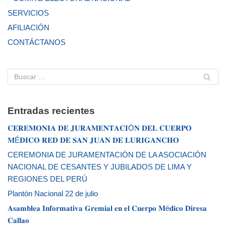
SERVICIOS
AFILIACIÓN
CONTÁCTANOS
Entradas recientes
𝐂𝐄𝐑𝐄𝐌𝐎𝐍𝐈𝐀 𝐃𝐄 𝐉𝐔𝐑𝐀𝐌𝐄𝐍𝐓𝐀𝐂𝐈Ó𝐍 𝐃𝐄𝐋 𝐂𝐔𝐄𝐑𝐏𝐎
𝐌É𝐃𝐈𝐂𝐎 𝐑𝐄𝐃 𝐃𝐄 𝐒𝐀𝐍 𝐉𝐔𝐀𝐍 𝐃𝐄 𝐋𝐔𝐑𝐈𝐆𝐀𝐍𝐂𝐇𝐎
CEREMONIA DE JURAMENTACIÓN DE LA ASOCIACIÓN
NACIONAL DE CESANTES Y JUBILADOS DE LIMA Y
REGIONES DEL PERÚ
Plantón Nacional 22 de julio
𝐀𝐬𝐚𝐦𝐛𝐥𝐞𝐚 𝐈𝐧𝐟𝐨𝐫𝐦𝐚𝐭𝐢𝐯𝐚 𝐆𝐫𝐞𝐦𝐢𝐚𝐥 𝐞𝐧 𝐞𝐥 𝐂𝐮𝐞𝐫𝐩𝐨 𝐌é𝐝𝐢𝐜𝐨 𝐃𝐢𝐫𝐞𝐬𝐚
𝐂𝐚𝐥𝐥𝐚𝐨