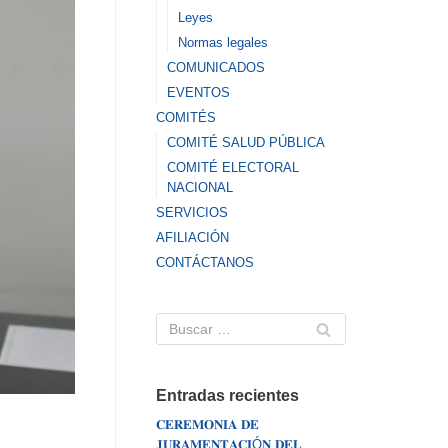
Leyes
Normas legales
COMUNICADOS
EVENTOS
COMITÉS
COMITÉ SALUD PÚBLICA
COMITÉ ELECTORAL
NACIONAL
SERVICIOS
AFILIACIÓN
CONTÁCTANOS
Entradas recientes
𝐂𝐄𝐑𝐄𝐌𝐎𝐍𝐈𝐀 𝐃𝐄
𝐉𝐔𝐑𝐀𝐌𝐄𝐍𝐓𝐀𝐂𝐈Ó𝐍 𝐃𝐄𝐋