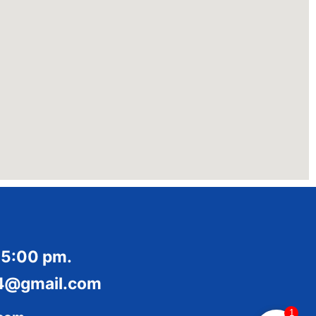
 5:00 pm.
014@gmail.com
1