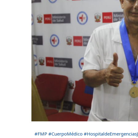
#FMP
#CuerpoMédico
#HospitaldeEmergenciasJ