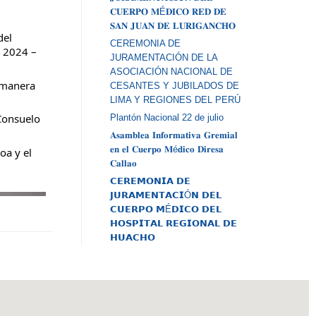
𝐂𝐔𝐄𝐑𝐏𝐎 𝐌É𝐃𝐈𝐂𝐎 𝐑𝐄𝐃 𝐃𝐄
𝐒𝐀𝐍 𝐉𝐔𝐀𝐍 𝐃𝐄 𝐋𝐔𝐑𝐈𝐆𝐀𝐍𝐂𝐇𝐎
del
CEREMONIA DE
o 2024 –
JURAMENTACIÓN DE LA
ASOCIACIÓN NACIONAL DE
e manera
CESANTES Y JUBILADOS DE
LIMA Y REGIONES DEL PERÚ
 Consuelo
Plantón Nacional 22 de julio
𝐀𝐬𝐚𝐦𝐛𝐥𝐞𝐚 𝐈𝐧𝐟𝐨𝐫𝐦𝐚𝐭𝐢𝐯𝐚 𝐆𝐫𝐞𝐦𝐢𝐚𝐥
𝐞𝐧 𝐞𝐥 𝐂𝐮𝐞𝐫𝐩𝐨 𝐌é𝐝𝐢𝐜𝐨 𝐃𝐢𝐫𝐞𝐬𝐚
oa y el
𝐂𝐚𝐥𝐥𝐚𝐨
𝗖𝗘𝗥𝗘𝗠𝗢𝗡𝗜𝗔 𝗗𝗘
𝗝𝗨𝗥𝗔𝗠𝗘𝗡𝗧𝗔𝗖𝗜Ó𝗡 𝗗𝗘𝗟
𝗖𝗨𝗘𝗥𝗣𝗢 𝗠É𝗗𝗜𝗖𝗢 𝗗𝗘𝗟
𝗛𝗢𝗦𝗣𝗜𝗧𝗔𝗟 𝗥𝗘𝗚𝗜𝗢𝗡𝗔𝗟 𝗗𝗘
𝗛𝗨𝗔𝗖𝗛𝗢