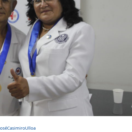
oséCasimiroUlloa