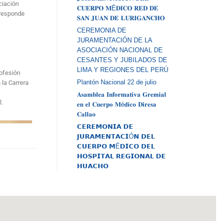
ciación
𝐂𝐔𝐄𝐑𝐏𝐎 𝐌É𝐃𝐈𝐂𝐎 𝐑𝐄𝐃 𝐃𝐄
rresponde
𝐒𝐀𝐍 𝐉𝐔𝐀𝐍 𝐃𝐄 𝐋𝐔𝐑𝐈𝐆𝐀𝐍𝐂𝐇𝐎
CEREMONIA DE
JURAMENTACIÓN DE LA
ASOCIACIÓN NACIONAL DE
CESANTES Y JUBILADOS DE
LIMA Y REGIONES DEL PERÚ
rofesión
Plantón Nacional 22 de julio
la Carrera
𝐀𝐬𝐚𝐦𝐛𝐥𝐞𝐚 𝐈𝐧𝐟𝐨𝐫𝐦𝐚𝐭𝐢𝐯𝐚 𝐆𝐫𝐞𝐦𝐢𝐚𝐥
l.
𝐞𝐧 𝐞𝐥 𝐂𝐮𝐞𝐫𝐩𝐨 𝐌é𝐝𝐢𝐜𝐨 𝐃𝐢𝐫𝐞𝐬𝐚
𝐂𝐚𝐥𝐥𝐚𝐨
𝗖𝗘𝗥𝗘𝗠𝗢𝗡𝗜𝗔 𝗗𝗘
𝗝𝗨𝗥𝗔𝗠𝗘𝗡𝗧𝗔𝗖𝗜Ó𝗡 𝗗𝗘𝗟
𝗖𝗨𝗘𝗥𝗣𝗢 𝗠É𝗗𝗜𝗖𝗢 𝗗𝗘𝗟
𝗛𝗢𝗦𝗣𝗜𝗧𝗔𝗟 𝗥𝗘𝗚𝗜𝗢𝗡𝗔𝗟 𝗗𝗘
𝗛𝗨𝗔𝗖𝗛𝗢