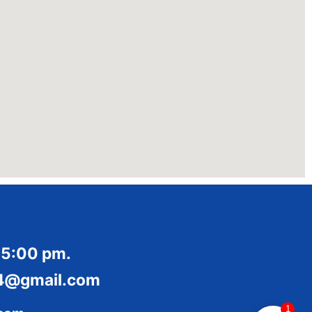
 5:00 pm.
014@gmail.com
1