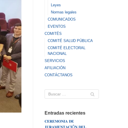
Leyes
Normas legales
COMUNICADOS
EVENTOS
COMITÉS
COMITÉ SALUD PÚBLICA
COMITÉ ELECTORAL
NACIONAL
SERVICIOS
AFILIACIÓN
CONTÁCTANOS
Entradas recientes
𝐂𝐄𝐑𝐄𝐌𝐎𝐍𝐈𝐀 𝐃𝐄
𝐉𝐔𝐑𝐀𝐌𝐄𝐍𝐓𝐀𝐂𝐈Ó𝐍 𝐃𝐄𝐋