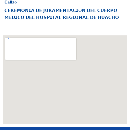
𝐂𝐚𝐥𝐥𝐚𝐨
𝗖𝗘𝗥𝗘𝗠𝗢𝗡𝗜𝗔 𝗗𝗘 𝗝𝗨𝗥𝗔𝗠𝗘𝗡𝗧𝗔𝗖𝗜Ó𝗡 𝗗𝗘𝗟 𝗖𝗨𝗘𝗥𝗣𝗢
𝗠É𝗗𝗜𝗖𝗢 𝗗𝗘𝗟 𝗛𝗢𝗦𝗣𝗜𝗧𝗔𝗟 𝗥𝗘𝗚𝗜𝗢𝗡𝗔𝗟 𝗗𝗘 𝗛𝗨𝗔𝗖𝗛𝗢