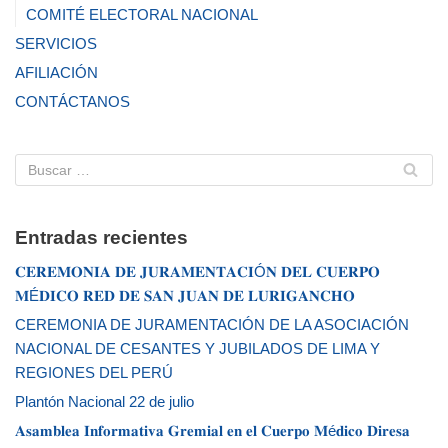
COMITÉ ELECTORAL NACIONAL
SERVICIOS
AFILIACIÓN
CONTÁCTANOS
Entradas recientes
𝐂𝐄𝐑𝐄𝐌𝐎𝐍𝐈𝐀 𝐃𝐄 𝐉𝐔𝐑𝐀𝐌𝐄𝐍𝐓𝐀𝐂𝐈Ó𝐍 𝐃𝐄𝐋 𝐂𝐔𝐄𝐑𝐏𝐎
𝐌É𝐃𝐈𝐂𝐎 𝐑𝐄𝐃 𝐃𝐄 𝐒𝐀𝐍 𝐉𝐔𝐀𝐍 𝐃𝐄 𝐋𝐔𝐑𝐈𝐆𝐀𝐍𝐂𝐇𝐎
CEREMONIA DE JURAMENTACIÓN DE LA ASOCIACIÓN
NACIONAL DE CESANTES Y JUBILADOS DE LIMA Y
REGIONES DEL PERÚ
Plantón Nacional 22 de julio
𝐀𝐬𝐚𝐦𝐛𝐥𝐞𝐚 𝐈𝐧𝐟𝐨𝐫𝐦𝐚𝐭𝐢𝐯𝐚 𝐆𝐫𝐞𝐦𝐢𝐚𝐥 𝐞𝐧 𝐞𝐥 𝐂𝐮𝐞𝐫𝐩𝐨 𝐌é𝐝𝐢𝐜𝐨 𝐃𝐢𝐫𝐞𝐬𝐚