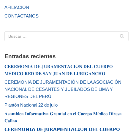
AFILIACIÓN
CONTÁCTANOS
Entradas recientes
𝐂𝐄𝐑𝐄𝐌𝐎𝐍𝐈𝐀 𝐃𝐄 𝐉𝐔𝐑𝐀𝐌𝐄𝐍𝐓𝐀𝐂𝐈Ó𝐍 𝐃𝐄𝐋 𝐂𝐔𝐄𝐑𝐏𝐎
𝐌É𝐃𝐈𝐂𝐎 𝐑𝐄𝐃 𝐃𝐄 𝐒𝐀𝐍 𝐉𝐔𝐀𝐍 𝐃𝐄 𝐋𝐔𝐑𝐈𝐆𝐀𝐍𝐂𝐇𝐎
CEREMONIA DE JURAMENTACIÓN DE LA ASOCIACIÓN
NACIONAL DE CESANTES Y JUBILADOS DE LIMA Y
REGIONES DEL PERÚ
Plantón Nacional 22 de julio
𝐀𝐬𝐚𝐦𝐛𝐥𝐞𝐚 𝐈𝐧𝐟𝐨𝐫𝐦𝐚𝐭𝐢𝐯𝐚 𝐆𝐫𝐞𝐦𝐢𝐚𝐥 𝐞𝐧 𝐞𝐥 𝐂𝐮𝐞𝐫𝐩𝐨 𝐌é𝐝𝐢𝐜𝐨 𝐃𝐢𝐫𝐞𝐬𝐚
𝐂𝐚𝐥𝐥𝐚𝐨
𝗖𝗘𝗥𝗘𝗠𝗢𝗡𝗜𝗔 𝗗𝗘 𝗝𝗨𝗥𝗔𝗠𝗘𝗡𝗧𝗔𝗖𝗜Ó𝗡 𝗗𝗘𝗟 𝗖𝗨𝗘𝗥𝗣𝗢