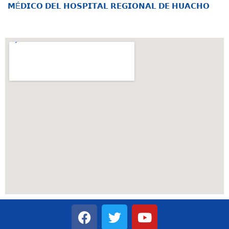
𝗠É𝗗𝗜𝗖𝗢 𝗗𝗘𝗟 𝗛𝗢𝗦𝗣𝗜𝗧𝗔𝗟 𝗥𝗘𝗚𝗜𝗢𝗡𝗔𝗟 𝗗𝗘 𝗛𝗨𝗔𝗖𝗛𝗢