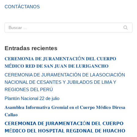
CONTÁCTANOS
Entradas recientes
𝐂𝐄𝐑𝐄𝐌𝐎𝐍𝐈𝐀 𝐃𝐄 𝐉𝐔𝐑𝐀𝐌𝐄𝐍𝐓𝐀𝐂𝐈Ó𝐍 𝐃𝐄𝐋 𝐂𝐔𝐄𝐑𝐏𝐎
𝐌É𝐃𝐈𝐂𝐎 𝐑𝐄𝐃 𝐃𝐄 𝐒𝐀𝐍 𝐉𝐔𝐀𝐍 𝐃𝐄 𝐋𝐔𝐑𝐈𝐆𝐀𝐍𝐂𝐇𝐎
CEREMONIA DE JURAMENTACIÓN DE LA ASOCIACIÓN
NACIONAL DE CESANTES Y JUBILADOS DE LIMA Y
REGIONES DEL PERÚ
Plantón Nacional 22 de julio
𝐀𝐬𝐚𝐦𝐛𝐥𝐞𝐚 𝐈𝐧𝐟𝐨𝐫𝐦𝐚𝐭𝐢𝐯𝐚 𝐆𝐫𝐞𝐦𝐢𝐚𝐥 𝐞𝐧 𝐞𝐥 𝐂𝐮𝐞𝐫𝐩𝐨 𝐌é𝐝𝐢𝐜𝐨 𝐃𝐢𝐫𝐞𝐬𝐚
𝐂𝐚𝐥𝐥𝐚𝐨
𝗖𝗘𝗥𝗘𝗠𝗢𝗡𝗜𝗔 𝗗𝗘 𝗝𝗨𝗥𝗔𝗠𝗘𝗡𝗧𝗔𝗖𝗜Ó𝗡 𝗗𝗘𝗟 𝗖𝗨𝗘𝗥𝗣𝗢
𝗠É𝗗𝗜𝗖𝗢 𝗗𝗘𝗟 𝗛𝗢𝗦𝗣𝗜𝗧𝗔𝗟 𝗥𝗘𝗚𝗜𝗢𝗡𝗔𝗟 𝗗𝗘 𝗛𝗨𝗔𝗖𝗛𝗢