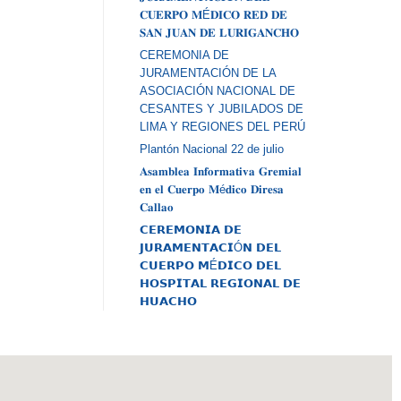
𝐂𝐔𝐄𝐑𝐏𝐎 𝐌É𝐃𝐈𝐂𝐎 𝐑𝐄𝐃 𝐃𝐄
𝐒𝐀𝐍 𝐉𝐔𝐀𝐍 𝐃𝐄 𝐋𝐔𝐑𝐈𝐆𝐀𝐍𝐂𝐇𝐎
CEREMONIA DE
JURAMENTACIÓN DE LA
ASOCIACIÓN NACIONAL DE
CESANTES Y JUBILADOS DE
LIMA Y REGIONES DEL PERÚ
Plantón Nacional 22 de julio
𝐀𝐬𝐚𝐦𝐛𝐥𝐞𝐚 𝐈𝐧𝐟𝐨𝐫𝐦𝐚𝐭𝐢𝐯𝐚 𝐆𝐫𝐞𝐦𝐢𝐚𝐥
𝐞𝐧 𝐞𝐥 𝐂𝐮𝐞𝐫𝐩𝐨 𝐌é𝐝𝐢𝐜𝐨 𝐃𝐢𝐫𝐞𝐬𝐚
𝐂𝐚𝐥𝐥𝐚𝐨
𝗖𝗘𝗥𝗘𝗠𝗢𝗡𝗜𝗔 𝗗𝗘
𝗝𝗨𝗥𝗔𝗠𝗘𝗡𝗧𝗔𝗖𝗜Ó𝗡 𝗗𝗘𝗟
𝗖𝗨𝗘𝗥𝗣𝗢 𝗠É𝗗𝗜𝗖𝗢 𝗗𝗘𝗟
𝗛𝗢𝗦𝗣𝗜𝗧𝗔𝗟 𝗥𝗘𝗚𝗜𝗢𝗡𝗔𝗟 𝗗𝗘
𝗛𝗨𝗔𝗖𝗛𝗢