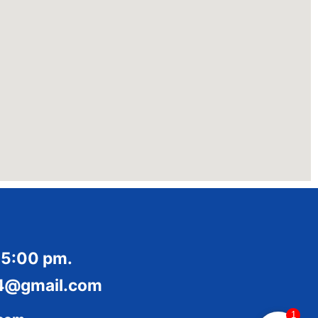
 5:00 pm.
014@gmail.com
1