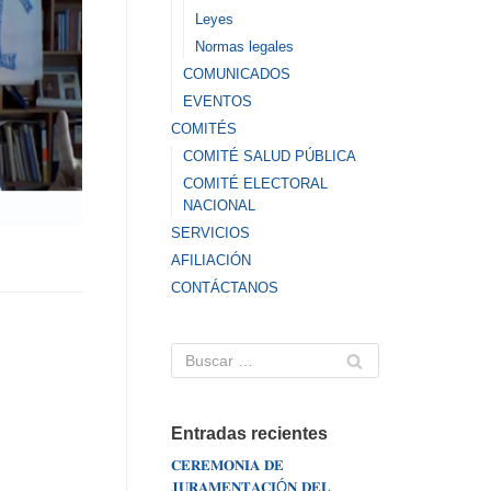
Leyes
Normas legales
COMUNICADOS
EVENTOS
COMITÉS
COMITÉ SALUD PÚBLICA
COMITÉ ELECTORAL
NACIONAL
SERVICIOS
AFILIACIÓN
CONTÁCTANOS
Entradas recientes
𝐂𝐄𝐑𝐄𝐌𝐎𝐍𝐈𝐀 𝐃𝐄
𝐉𝐔𝐑𝐀𝐌𝐄𝐍𝐓𝐀𝐂𝐈Ó𝐍 𝐃𝐄𝐋