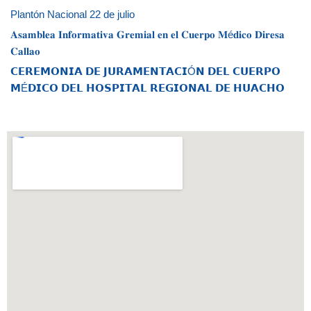
Plantón Nacional 22 de julio
𝐀𝐬𝐚𝐦𝐛𝐥𝐞𝐚 𝐈𝐧𝐟𝐨𝐫𝐦𝐚𝐭𝐢𝐯𝐚 𝐆𝐫𝐞𝐦𝐢𝐚𝐥 𝐞𝐧 𝐞𝐥 𝐂𝐮𝐞𝐫𝐩𝐨 𝐌é𝐝𝐢𝐜𝐨 𝐃𝐢𝐫𝐞𝐬𝐚
𝐂𝐚𝐥𝐥𝐚𝐨
𝗖𝗘𝗥𝗘𝗠𝗢𝗡𝗜𝗔 𝗗𝗘 𝗝𝗨𝗥𝗔𝗠𝗘𝗡𝗧𝗔𝗖𝗜Ó𝗡 𝗗𝗘𝗟 𝗖𝗨𝗘𝗥𝗣𝗢
𝗠É𝗗𝗜𝗖𝗢 𝗗𝗘𝗟 𝗛𝗢𝗦𝗣𝗜𝗧𝗔𝗟 𝗥𝗘𝗚𝗜𝗢𝗡𝗔𝗟 𝗗𝗘 𝗛𝗨𝗔𝗖𝗛𝗢