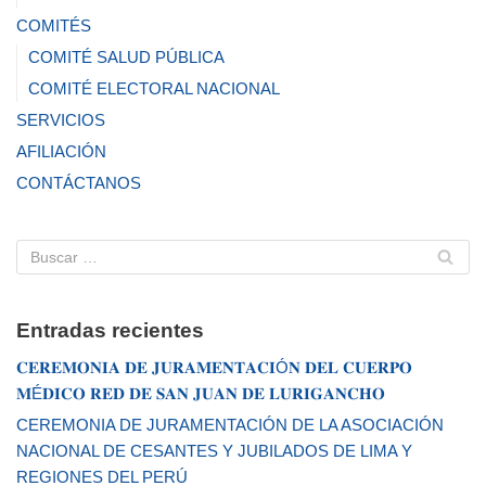
COMITÉS
COMITÉ SALUD PÚBLICA
COMITÉ ELECTORAL NACIONAL
SERVICIOS
AFILIACIÓN
CONTÁCTANOS
Entradas recientes
𝐂𝐄𝐑𝐄𝐌𝐎𝐍𝐈𝐀 𝐃𝐄 𝐉𝐔𝐑𝐀𝐌𝐄𝐍𝐓𝐀𝐂𝐈Ó𝐍 𝐃𝐄𝐋 𝐂𝐔𝐄𝐑𝐏𝐎
𝐌É𝐃𝐈𝐂𝐎 𝐑𝐄𝐃 𝐃𝐄 𝐒𝐀𝐍 𝐉𝐔𝐀𝐍 𝐃𝐄 𝐋𝐔𝐑𝐈𝐆𝐀𝐍𝐂𝐇𝐎
CEREMONIA DE JURAMENTACIÓN DE LA ASOCIACIÓN
NACIONAL DE CESANTES Y JUBILADOS DE LIMA Y
REGIONES DEL PERÚ