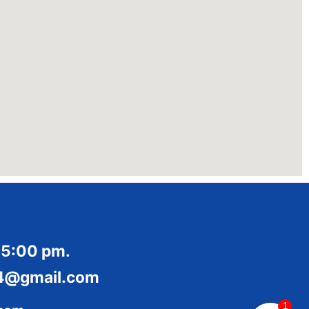
 5:00 pm.
014@gmail.com
1