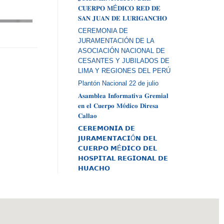
𝐂𝐔𝐄𝐑𝐏𝐎 𝐌É𝐃𝐈𝐂𝐎 𝐑𝐄𝐃 𝐃𝐄
𝐒𝐀𝐍 𝐉𝐔𝐀𝐍 𝐃𝐄 𝐋𝐔𝐑𝐈𝐆𝐀𝐍𝐂𝐇𝐎
CEREMONIA DE
JURAMENTACIÓN DE LA
ASOCIACIÓN NACIONAL DE
CESANTES Y JUBILADOS DE
LIMA Y REGIONES DEL PERÚ
Plantón Nacional 22 de julio
𝐀𝐬𝐚𝐦𝐛𝐥𝐞𝐚 𝐈𝐧𝐟𝐨𝐫𝐦𝐚𝐭𝐢𝐯𝐚 𝐆𝐫𝐞𝐦𝐢𝐚𝐥
𝐞𝐧 𝐞𝐥 𝐂𝐮𝐞𝐫𝐩𝐨 𝐌é𝐝𝐢𝐜𝐨 𝐃𝐢𝐫𝐞𝐬𝐚
𝐂𝐚𝐥𝐥𝐚𝐨
𝗖𝗘𝗥𝗘𝗠𝗢𝗡𝗜𝗔 𝗗𝗘
𝗝𝗨𝗥𝗔𝗠𝗘𝗡𝗧𝗔𝗖𝗜Ó𝗡 𝗗𝗘𝗟
𝗖𝗨𝗘𝗥𝗣𝗢 𝗠É𝗗𝗜𝗖𝗢 𝗗𝗘𝗟
𝗛𝗢𝗦𝗣𝗜𝗧𝗔𝗟 𝗥𝗘𝗚𝗜𝗢𝗡𝗔𝗟 𝗗𝗘
𝗛𝗨𝗔𝗖𝗛𝗢