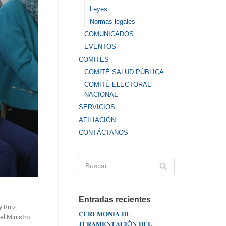
Leyes
Normas legales
COMUNICADOS
EVENTOS
COMITÉS
COMITÉ SALUD PÚBLICA
COMITÉ ELECTORAL
NACIONAL
SERVICIOS
AFILIACIÓN
CONTÁCTANOS
Entradas recientes
y Ruiz
𝐂𝐄𝐑𝐄𝐌𝐎𝐍𝐈𝐀 𝐃𝐄
el Ministro
𝐉𝐔𝐑𝐀𝐌𝐄𝐍𝐓𝐀𝐂𝐈Ó𝐍 𝐃𝐄𝐋