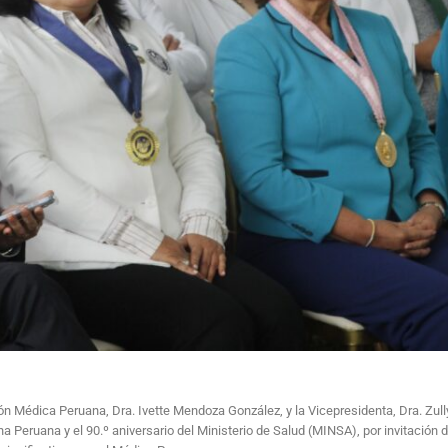
n Médica Peruana, Dra. Ivette Mendoza González, y la Vicepresidenta, Dra. Zull
na Peruana y el 90.º aniversario del Ministerio de Salud (MINSA), por invitación d