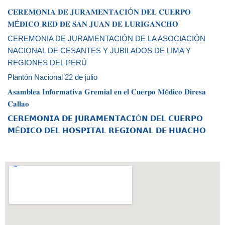
𝐂𝐄𝐑𝐄𝐌𝐎𝐍𝐈𝐀 𝐃𝐄 𝐉𝐔𝐑𝐀𝐌𝐄𝐍𝐓𝐀𝐂𝐈Ó𝐍 𝐃𝐄𝐋 𝐂𝐔𝐄𝐑𝐏𝐎
𝐌É𝐃𝐈𝐂𝐎 𝐑𝐄𝐃 𝐃𝐄 𝐒𝐀𝐍 𝐉𝐔𝐀𝐍 𝐃𝐄 𝐋𝐔𝐑𝐈𝐆𝐀𝐍𝐂𝐇𝐎
CEREMONIA DE JURAMENTACIÓN DE LA ASOCIACIÓN
NACIONAL DE CESANTES Y JUBILADOS DE LIMA Y
REGIONES DEL PERÚ
Plantón Nacional 22 de julio
𝐀𝐬𝐚𝐦𝐛𝐥𝐞𝐚 𝐈𝐧𝐟𝐨𝐫𝐦𝐚𝐭𝐢𝐯𝐚 𝐆𝐫𝐞𝐦𝐢𝐚𝐥 𝐞𝐧 𝐞𝐥 𝐂𝐮𝐞𝐫𝐩𝐨 𝐌é𝐝𝐢𝐜𝐨 𝐃𝐢𝐫𝐞𝐬𝐚
𝐂𝐚𝐥𝐥𝐚𝐨
𝗖𝗘𝗥𝗘𝗠𝗢𝗡𝗜𝗔 𝗗𝗘 𝗝𝗨𝗥𝗔𝗠𝗘𝗡𝗧𝗔𝗖𝗜Ó𝗡 𝗗𝗘𝗟 𝗖𝗨𝗘𝗥𝗣𝗢
𝗠É𝗗𝗜𝗖𝗢 𝗗𝗘𝗟 𝗛𝗢𝗦𝗣𝗜𝗧𝗔𝗟 𝗥𝗘𝗚𝗜𝗢𝗡𝗔𝗟 𝗗𝗘 𝗛𝗨𝗔𝗖𝗛𝗢