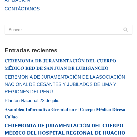
CONTÁCTANOS
Entradas recientes
𝐂𝐄𝐑𝐄𝐌𝐎𝐍𝐈𝐀 𝐃𝐄 𝐉𝐔𝐑𝐀𝐌𝐄𝐍𝐓𝐀𝐂𝐈Ó𝐍 𝐃𝐄𝐋 𝐂𝐔𝐄𝐑𝐏𝐎
𝐌É𝐃𝐈𝐂𝐎 𝐑𝐄𝐃 𝐃𝐄 𝐒𝐀𝐍 𝐉𝐔𝐀𝐍 𝐃𝐄 𝐋𝐔𝐑𝐈𝐆𝐀𝐍𝐂𝐇𝐎
CEREMONIA DE JURAMENTACIÓN DE LA ASOCIACIÓN
NACIONAL DE CESANTES Y JUBILADOS DE LIMA Y
REGIONES DEL PERÚ
Plantón Nacional 22 de julio
𝐀𝐬𝐚𝐦𝐛𝐥𝐞𝐚 𝐈𝐧𝐟𝐨𝐫𝐦𝐚𝐭𝐢𝐯𝐚 𝐆𝐫𝐞𝐦𝐢𝐚𝐥 𝐞𝐧 𝐞𝐥 𝐂𝐮𝐞𝐫𝐩𝐨 𝐌é𝐝𝐢𝐜𝐨 𝐃𝐢𝐫𝐞𝐬𝐚
𝐂𝐚𝐥𝐥𝐚𝐨
𝗖𝗘𝗥𝗘𝗠𝗢𝗡𝗜𝗔 𝗗𝗘 𝗝𝗨𝗥𝗔𝗠𝗘𝗡𝗧𝗔𝗖𝗜Ó𝗡 𝗗𝗘𝗟 𝗖𝗨𝗘𝗥𝗣𝗢
𝗠É𝗗𝗜𝗖𝗢 𝗗𝗘𝗟 𝗛𝗢𝗦𝗣𝗜𝗧𝗔𝗟 𝗥𝗘𝗚𝗜𝗢𝗡𝗔𝗟 𝗗𝗘 𝗛𝗨𝗔𝗖𝗛𝗢