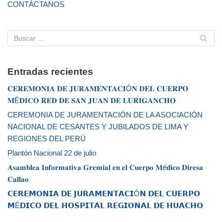
CONTÁCTANOS
Entradas recientes
𝐂𝐄𝐑𝐄𝐌𝐎𝐍𝐈𝐀 𝐃𝐄 𝐉𝐔𝐑𝐀𝐌𝐄𝐍𝐓𝐀𝐂𝐈Ó𝐍 𝐃𝐄𝐋 𝐂𝐔𝐄𝐑𝐏𝐎
𝐌É𝐃𝐈𝐂𝐎 𝐑𝐄𝐃 𝐃𝐄 𝐒𝐀𝐍 𝐉𝐔𝐀𝐍 𝐃𝐄 𝐋𝐔𝐑𝐈𝐆𝐀𝐍𝐂𝐇𝐎
CEREMONIA DE JURAMENTACIÓN DE LA ASOCIACIÓN
NACIONAL DE CESANTES Y JUBILADOS DE LIMA Y
REGIONES DEL PERÚ
Plantón Nacional 22 de julio
𝐀𝐬𝐚𝐦𝐛𝐥𝐞𝐚 𝐈𝐧𝐟𝐨𝐫𝐦𝐚𝐭𝐢𝐯𝐚 𝐆𝐫𝐞𝐦𝐢𝐚𝐥 𝐞𝐧 𝐞𝐥 𝐂𝐮𝐞𝐫𝐩𝐨 𝐌é𝐝𝐢𝐜𝐨 𝐃𝐢𝐫𝐞𝐬𝐚
𝐂𝐚𝐥𝐥𝐚𝐨
𝗖𝗘𝗥𝗘𝗠𝗢𝗡𝗜𝗔 𝗗𝗘 𝗝𝗨𝗥𝗔𝗠𝗘𝗡𝗧𝗔𝗖𝗜Ó𝗡 𝗗𝗘𝗟 𝗖𝗨𝗘𝗥𝗣𝗢
𝗠É𝗗𝗜𝗖𝗢 𝗗𝗘𝗟 𝗛𝗢𝗦𝗣𝗜𝗧𝗔𝗟 𝗥𝗘𝗚𝗜𝗢𝗡𝗔𝗟 𝗗𝗘 𝗛𝗨𝗔𝗖𝗛𝗢