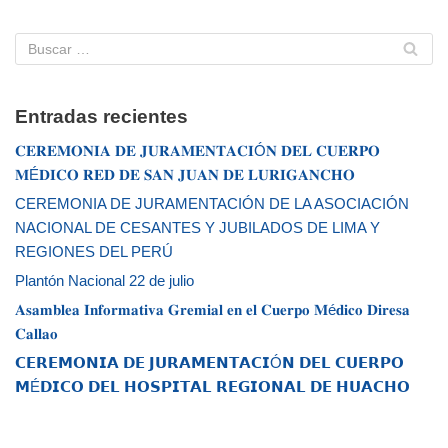
Entradas recientes
𝐂𝐄𝐑𝐄𝐌𝐎𝐍𝐈𝐀 𝐃𝐄 𝐉𝐔𝐑𝐀𝐌𝐄𝐍𝐓𝐀𝐂𝐈Ó𝐍 𝐃𝐄𝐋 𝐂𝐔𝐄𝐑𝐏𝐎
𝐌É𝐃𝐈𝐂𝐎 𝐑𝐄𝐃 𝐃𝐄 𝐒𝐀𝐍 𝐉𝐔𝐀𝐍 𝐃𝐄 𝐋𝐔𝐑𝐈𝐆𝐀𝐍𝐂𝐇𝐎
CEREMONIA DE JURAMENTACIÓN DE LA ASOCIACIÓN
NACIONAL DE CESANTES Y JUBILADOS DE LIMA Y
REGIONES DEL PERÚ
Plantón Nacional 22 de julio
𝐀𝐬𝐚𝐦𝐛𝐥𝐞𝐚 𝐈𝐧𝐟𝐨𝐫𝐦𝐚𝐭𝐢𝐯𝐚 𝐆𝐫𝐞𝐦𝐢𝐚𝐥 𝐞𝐧 𝐞𝐥 𝐂𝐮𝐞𝐫𝐩𝐨 𝐌é𝐝𝐢𝐜𝐨 𝐃𝐢𝐫𝐞𝐬𝐚
𝐂𝐚𝐥𝐥𝐚𝐨
𝗖𝗘𝗥𝗘𝗠𝗢𝗡𝗜𝗔 𝗗𝗘 𝗝𝗨𝗥𝗔𝗠𝗘𝗡𝗧𝗔𝗖𝗜Ó𝗡 𝗗𝗘𝗟 𝗖𝗨𝗘𝗥𝗣𝗢
𝗠É𝗗𝗜𝗖𝗢 𝗗𝗘𝗟 𝗛𝗢𝗦𝗣𝗜𝗧𝗔𝗟 𝗥𝗘𝗚𝗜𝗢𝗡𝗔𝗟 𝗗𝗘 𝗛𝗨𝗔𝗖𝗛𝗢