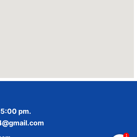
 5:00 pm.
014@gmail.com
1