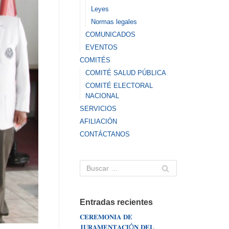
Leyes
Normas legales
COMUNICADOS
EVENTOS
COMITÉS
COMITÉ SALUD PÚBLICA
COMITÉ ELECTORAL
NACIONAL
SERVICIOS
AFILIACIÓN
CONTÁCTANOS
Entradas recientes
𝐂𝐄𝐑𝐄𝐌𝐎𝐍𝐈𝐀 𝐃𝐄
𝐉𝐔𝐑𝐀𝐌𝐄𝐍𝐓𝐀𝐂𝐈Ó𝐍 𝐃𝐄𝐋