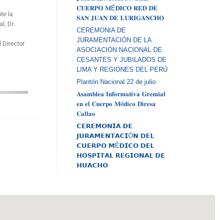
𝐂𝐔𝐄𝐑𝐏𝐎 𝐌É𝐃𝐈𝐂𝐎 𝐑𝐄𝐃 𝐃𝐄
te la
𝐒𝐀𝐍 𝐉𝐔𝐀𝐍 𝐃𝐄 𝐋𝐔𝐑𝐈𝐆𝐀𝐍𝐂𝐇𝐎
l, Dr.
CEREMONIA DE
JURAMENTACIÓN DE LA
l Director
ASOCIACIÓN NACIONAL DE
CESANTES Y JUBILADOS DE
LIMA Y REGIONES DEL PERÚ
Plantón Nacional 22 de julio
𝐀𝐬𝐚𝐦𝐛𝐥𝐞𝐚 𝐈𝐧𝐟𝐨𝐫𝐦𝐚𝐭𝐢𝐯𝐚 𝐆𝐫𝐞𝐦𝐢𝐚𝐥
𝐞𝐧 𝐞𝐥 𝐂𝐮𝐞𝐫𝐩𝐨 𝐌é𝐝𝐢𝐜𝐨 𝐃𝐢𝐫𝐞𝐬𝐚
𝐂𝐚𝐥𝐥𝐚𝐨
𝗖𝗘𝗥𝗘𝗠𝗢𝗡𝗜𝗔 𝗗𝗘
𝗝𝗨𝗥𝗔𝗠𝗘𝗡𝗧𝗔𝗖𝗜Ó𝗡 𝗗𝗘𝗟
𝗖𝗨𝗘𝗥𝗣𝗢 𝗠É𝗗𝗜𝗖𝗢 𝗗𝗘𝗟
𝗛𝗢𝗦𝗣𝗜𝗧𝗔𝗟 𝗥𝗘𝗚𝗜𝗢𝗡𝗔𝗟 𝗗𝗘
𝗛𝗨𝗔𝗖𝗛𝗢