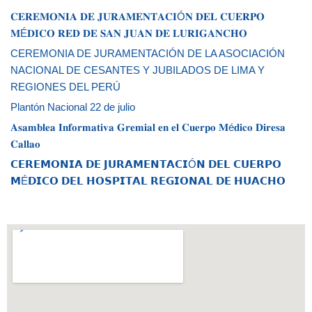
𝐂𝐄𝐑𝐄𝐌𝐎𝐍𝐈𝐀 𝐃𝐄 𝐉𝐔𝐑𝐀𝐌𝐄𝐍𝐓𝐀𝐂𝐈Ó𝐍 𝐃𝐄𝐋 𝐂𝐔𝐄𝐑𝐏𝐎
𝐌É𝐃𝐈𝐂𝐎 𝐑𝐄𝐃 𝐃𝐄 𝐒𝐀𝐍 𝐉𝐔𝐀𝐍 𝐃𝐄 𝐋𝐔𝐑𝐈𝐆𝐀𝐍𝐂𝐇𝐎
CEREMONIA DE JURAMENTACIÓN DE LA ASOCIACIÓN
NACIONAL DE CESANTES Y JUBILADOS DE LIMA Y
REGIONES DEL PERÚ
Plantón Nacional 22 de julio
𝐀𝐬𝐚𝐦𝐛𝐥𝐞𝐚 𝐈𝐧𝐟𝐨𝐫𝐦𝐚𝐭𝐢𝐯𝐚 𝐆𝐫𝐞𝐦𝐢𝐚𝐥 𝐞𝐧 𝐞𝐥 𝐂𝐮𝐞𝐫𝐩𝐨 𝐌é𝐝𝐢𝐜𝐨 𝐃𝐢𝐫𝐞𝐬𝐚
𝐂𝐚𝐥𝐥𝐚𝐨
𝗖𝗘𝗥𝗘𝗠𝗢𝗡𝗜𝗔 𝗗𝗘 𝗝𝗨𝗥𝗔𝗠𝗘𝗡𝗧𝗔𝗖𝗜Ó𝗡 𝗗𝗘𝗟 𝗖𝗨𝗘𝗥𝗣𝗢
𝗠É𝗗𝗜𝗖𝗢 𝗗𝗘𝗟 𝗛𝗢𝗦𝗣𝗜𝗧𝗔𝗟 𝗥𝗘𝗚𝗜𝗢𝗡𝗔𝗟 𝗗𝗘 𝗛𝗨𝗔𝗖𝗛𝗢