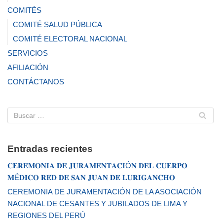
COMITÉS
COMITÉ SALUD PÚBLICA
COMITÉ ELECTORAL NACIONAL
SERVICIOS
AFILIACIÓN
CONTÁCTANOS
Entradas recientes
𝐂𝐄𝐑𝐄𝐌𝐎𝐍𝐈𝐀 𝐃𝐄 𝐉𝐔𝐑𝐀𝐌𝐄𝐍𝐓𝐀𝐂𝐈Ó𝐍 𝐃𝐄𝐋 𝐂𝐔𝐄𝐑𝐏𝐎
𝐌É𝐃𝐈𝐂𝐎 𝐑𝐄𝐃 𝐃𝐄 𝐒𝐀𝐍 𝐉𝐔𝐀𝐍 𝐃𝐄 𝐋𝐔𝐑𝐈𝐆𝐀𝐍𝐂𝐇𝐎
CEREMONIA DE JURAMENTACIÓN DE LA ASOCIACIÓN
NACIONAL DE CESANTES Y JUBILADOS DE LIMA Y
REGIONES DEL PERÚ