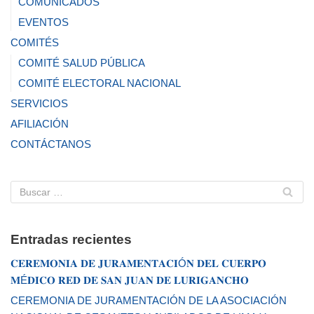
COMUNICADOS
EVENTOS
COMITÉS
COMITÉ SALUD PÚBLICA
COMITÉ ELECTORAL NACIONAL
SERVICIOS
AFILIACIÓN
CONTÁCTANOS
Entradas recientes
𝐂𝐄𝐑𝐄𝐌𝐎𝐍𝐈𝐀 𝐃𝐄 𝐉𝐔𝐑𝐀𝐌𝐄𝐍𝐓𝐀𝐂𝐈Ó𝐍 𝐃𝐄𝐋 𝐂𝐔𝐄𝐑𝐏𝐎
𝐌É𝐃𝐈𝐂𝐎 𝐑𝐄𝐃 𝐃𝐄 𝐒𝐀𝐍 𝐉𝐔𝐀𝐍 𝐃𝐄 𝐋𝐔𝐑𝐈𝐆𝐀𝐍𝐂𝐇𝐎
CEREMONIA DE JURAMENTACIÓN DE LA ASOCIACIÓN