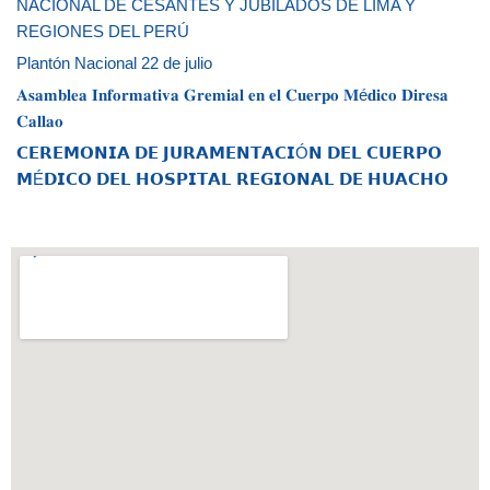
NACIONAL DE CESANTES Y JUBILADOS DE LIMA Y
REGIONES DEL PERÚ
Plantón Nacional 22 de julio
𝐀𝐬𝐚𝐦𝐛𝐥𝐞𝐚 𝐈𝐧𝐟𝐨𝐫𝐦𝐚𝐭𝐢𝐯𝐚 𝐆𝐫𝐞𝐦𝐢𝐚𝐥 𝐞𝐧 𝐞𝐥 𝐂𝐮𝐞𝐫𝐩𝐨 𝐌é𝐝𝐢𝐜𝐨 𝐃𝐢𝐫𝐞𝐬𝐚
𝐂𝐚𝐥𝐥𝐚𝐨
𝗖𝗘𝗥𝗘𝗠𝗢𝗡𝗜𝗔 𝗗𝗘 𝗝𝗨𝗥𝗔𝗠𝗘𝗡𝗧𝗔𝗖𝗜Ó𝗡 𝗗𝗘𝗟 𝗖𝗨𝗘𝗥𝗣𝗢
𝗠É𝗗𝗜𝗖𝗢 𝗗𝗘𝗟 𝗛𝗢𝗦𝗣𝗜𝗧𝗔𝗟 𝗥𝗘𝗚𝗜𝗢𝗡𝗔𝗟 𝗗𝗘 𝗛𝗨𝗔𝗖𝗛𝗢