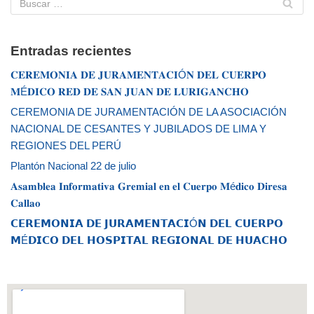
Entradas recientes
𝐂𝐄𝐑𝐄𝐌𝐎𝐍𝐈𝐀 𝐃𝐄 𝐉𝐔𝐑𝐀𝐌𝐄𝐍𝐓𝐀𝐂𝐈Ó𝐍 𝐃𝐄𝐋 𝐂𝐔𝐄𝐑𝐏𝐎
𝐌É𝐃𝐈𝐂𝐎 𝐑𝐄𝐃 𝐃𝐄 𝐒𝐀𝐍 𝐉𝐔𝐀𝐍 𝐃𝐄 𝐋𝐔𝐑𝐈𝐆𝐀𝐍𝐂𝐇𝐎
CEREMONIA DE JURAMENTACIÓN DE LA ASOCIACIÓN
NACIONAL DE CESANTES Y JUBILADOS DE LIMA Y
REGIONES DEL PERÚ
Plantón Nacional 22 de julio
𝐀𝐬𝐚𝐦𝐛𝐥𝐞𝐚 𝐈𝐧𝐟𝐨𝐫𝐦𝐚𝐭𝐢𝐯𝐚 𝐆𝐫𝐞𝐦𝐢𝐚𝐥 𝐞𝐧 𝐞𝐥 𝐂𝐮𝐞𝐫𝐩𝐨 𝐌é𝐝𝐢𝐜𝐨 𝐃𝐢𝐫𝐞𝐬𝐚
𝐂𝐚𝐥𝐥𝐚𝐨
𝗖𝗘𝗥𝗘𝗠𝗢𝗡𝗜𝗔 𝗗𝗘 𝗝𝗨𝗥𝗔𝗠𝗘𝗡𝗧𝗔𝗖𝗜Ó𝗡 𝗗𝗘𝗟 𝗖𝗨𝗘𝗥𝗣𝗢
𝗠É𝗗𝗜𝗖𝗢 𝗗𝗘𝗟 𝗛𝗢𝗦𝗣𝗜𝗧𝗔𝗟 𝗥𝗘𝗚𝗜𝗢𝗡𝗔𝗟 𝗗𝗘 𝗛𝗨𝗔𝗖𝗛𝗢