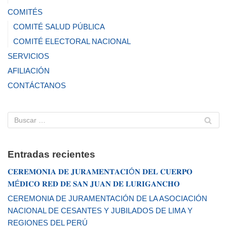
COMITÉS
COMITÉ SALUD PÚBLICA
COMITÉ ELECTORAL NACIONAL
SERVICIOS
AFILIACIÓN
CONTÁCTANOS
Entradas recientes
𝐂𝐄𝐑𝐄𝐌𝐎𝐍𝐈𝐀 𝐃𝐄 𝐉𝐔𝐑𝐀𝐌𝐄𝐍𝐓𝐀𝐂𝐈Ó𝐍 𝐃𝐄𝐋 𝐂𝐔𝐄𝐑𝐏𝐎
𝐌É𝐃𝐈𝐂𝐎 𝐑𝐄𝐃 𝐃𝐄 𝐒𝐀𝐍 𝐉𝐔𝐀𝐍 𝐃𝐄 𝐋𝐔𝐑𝐈𝐆𝐀𝐍𝐂𝐇𝐎
CEREMONIA DE JURAMENTACIÓN DE LA ASOCIACIÓN
NACIONAL DE CESANTES Y JUBILADOS DE LIMA Y
REGIONES DEL PERÚ