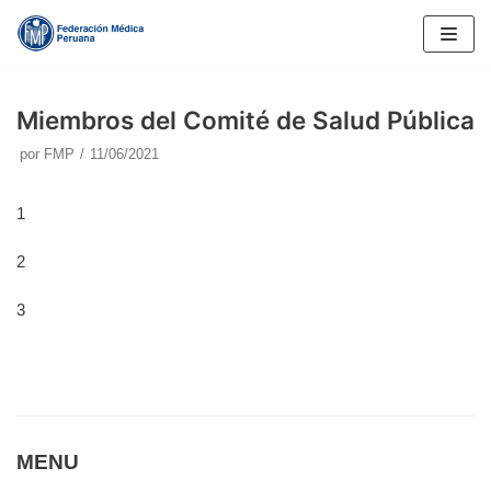
Saltar
al
contenido
Miembros del Comité de Salud Pública
por
FMP
11/06/2021
1
2
3
MENU