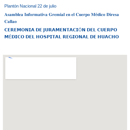
Plantón Nacional 22 de julio
𝐀𝐬𝐚𝐦𝐛𝐥𝐞𝐚 𝐈𝐧𝐟𝐨𝐫𝐦𝐚𝐭𝐢𝐯𝐚 𝐆𝐫𝐞𝐦𝐢𝐚𝐥 𝐞𝐧 𝐞𝐥 𝐂𝐮𝐞𝐫𝐩𝐨 𝐌é𝐝𝐢𝐜𝐨 𝐃𝐢𝐫𝐞𝐬𝐚
𝐂𝐚𝐥𝐥𝐚𝐨
𝗖𝗘𝗥𝗘𝗠𝗢𝗡𝗜𝗔 𝗗𝗘 𝗝𝗨𝗥𝗔𝗠𝗘𝗡𝗧𝗔𝗖𝗜Ó𝗡 𝗗𝗘𝗟 𝗖𝗨𝗘𝗥𝗣𝗢
𝗠É𝗗𝗜𝗖𝗢 𝗗𝗘𝗟 𝗛𝗢𝗦𝗣𝗜𝗧𝗔𝗟 𝗥𝗘𝗚𝗜𝗢𝗡𝗔𝗟 𝗗𝗘 𝗛𝗨𝗔𝗖𝗛𝗢