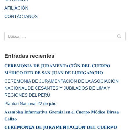
AFILIACIÓN
CONTÁCTANOS
Entradas recientes
𝐂𝐄𝐑𝐄𝐌𝐎𝐍𝐈𝐀 𝐃𝐄 𝐉𝐔𝐑𝐀𝐌𝐄𝐍𝐓𝐀𝐂𝐈Ó𝐍 𝐃𝐄𝐋 𝐂𝐔𝐄𝐑𝐏𝐎
𝐌É𝐃𝐈𝐂𝐎 𝐑𝐄𝐃 𝐃𝐄 𝐒𝐀𝐍 𝐉𝐔𝐀𝐍 𝐃𝐄 𝐋𝐔𝐑𝐈𝐆𝐀𝐍𝐂𝐇𝐎
CEREMONIA DE JURAMENTACIÓN DE LA ASOCIACIÓN
NACIONAL DE CESANTES Y JUBILADOS DE LIMA Y
REGIONES DEL PERÚ
Plantón Nacional 22 de julio
𝐀𝐬𝐚𝐦𝐛𝐥𝐞𝐚 𝐈𝐧𝐟𝐨𝐫𝐦𝐚𝐭𝐢𝐯𝐚 𝐆𝐫𝐞𝐦𝐢𝐚𝐥 𝐞𝐧 𝐞𝐥 𝐂𝐮𝐞𝐫𝐩𝐨 𝐌é𝐝𝐢𝐜𝐨 𝐃𝐢𝐫𝐞𝐬𝐚
𝐂𝐚𝐥𝐥𝐚𝐨
𝗖𝗘𝗥𝗘𝗠𝗢𝗡𝗜𝗔 𝗗𝗘 𝗝𝗨𝗥𝗔𝗠𝗘𝗡𝗧𝗔𝗖𝗜Ó𝗡 𝗗𝗘𝗟 𝗖𝗨𝗘𝗥𝗣𝗢