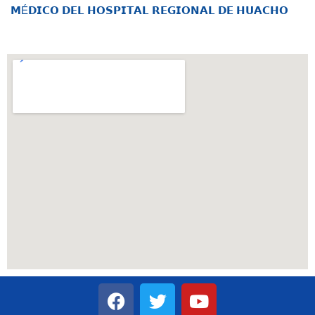
𝗠É𝗗𝗜𝗖𝗢 𝗗𝗘𝗟 𝗛𝗢𝗦𝗣𝗜𝗧𝗔𝗟 𝗥𝗘𝗚𝗜𝗢𝗡𝗔𝗟 𝗗𝗘 𝗛𝗨𝗔𝗖𝗛𝗢