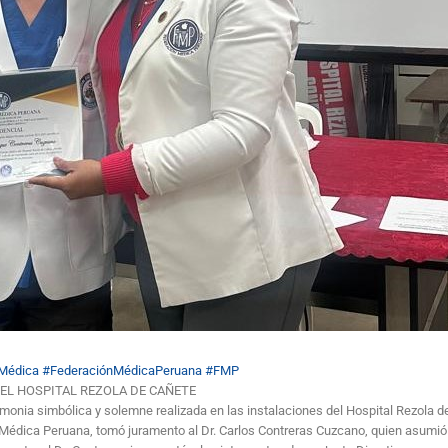
Médica
#FederaciónMédicaPeruana
#FMP
EL HOSPITAL REZOLA DE CAÑETE
emonia simbólica y solemne realizada en las instalaciones del Hospital Rezola de
 Médica Peruana, tomó juramento al Dr. Carlos Contreras Cuzcano, quien asumió