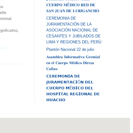
𝐂𝐔𝐄𝐑𝐏𝐎 𝐌É𝐃𝐈𝐂𝐎 𝐑𝐄𝐃 𝐃𝐄
os
𝐒𝐀𝐍 𝐉𝐔𝐀𝐍 𝐃𝐄 𝐋𝐔𝐑𝐈𝐆𝐀𝐍𝐂𝐇𝐎
ette
CEREMONIA DE
sional.
JURAMENTACIÓN DE LA
ASOCIACIÓN NACIONAL DE
nificativo,
CESANTES Y JUBILADOS DE
LIMA Y REGIONES DEL PERÚ
Plantón Nacional 22 de julio
𝐀𝐬𝐚𝐦𝐛𝐥𝐞𝐚 𝐈𝐧𝐟𝐨𝐫𝐦𝐚𝐭𝐢𝐯𝐚 𝐆𝐫𝐞𝐦𝐢𝐚𝐥
𝐞𝐧 𝐞𝐥 𝐂𝐮𝐞𝐫𝐩𝐨 𝐌é𝐝𝐢𝐜𝐨 𝐃𝐢𝐫𝐞𝐬𝐚
𝐂𝐚𝐥𝐥𝐚𝐨
𝗖𝗘𝗥𝗘𝗠𝗢𝗡𝗜𝗔 𝗗𝗘
𝗝𝗨𝗥𝗔𝗠𝗘𝗡𝗧𝗔𝗖𝗜Ó𝗡 𝗗𝗘𝗟
𝗖𝗨𝗘𝗥𝗣𝗢 𝗠É𝗗𝗜𝗖𝗢 𝗗𝗘𝗟
𝗛𝗢𝗦𝗣𝗜𝗧𝗔𝗟 𝗥𝗘𝗚𝗜𝗢𝗡𝗔𝗟 𝗗𝗘
𝗛𝗨𝗔𝗖𝗛𝗢