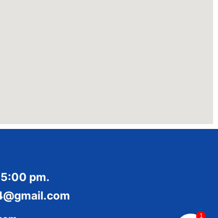
 5:00 pm.
014@gmail.com
1