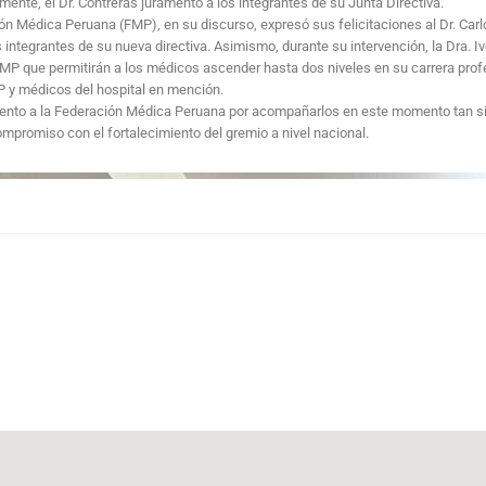
mente, el Dr. Contreras juramentó a los integrantes de su Junta Directiva.
ón Médica Peruana (FMP), en su discurso, expresó sus felicitaciones al Dr. Carl
 integrantes de su nueva directiva. Asimismo, durante su intervención, la Dra. Iv
 que permitirán a los médicos ascender hasta dos niveles en su carrera profe
MP y médicos del hospital en mención.
miento a la Federación Médica Peruana por acompañarlos en este momento tan sig
mpromiso con el fortalecimiento del gremio a nivel nacional.