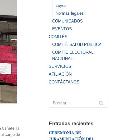
Leyes
Normas legales
COMUNICADOS
EVENTOS
COMITÉS
COMITÉ SALUD PÚBLICA
COMITÉ ELECTORAL
NACIONAL
SERVICIOS
AFILIACIÓN
CONTÁCTANOS
Entradas recientes
 Cañete, la
𝐂𝐄𝐑𝐄𝐌𝐎𝐍𝐈𝐀 𝐃𝐄
 el cargo de
𝐉𝐔𝐑𝐀𝐌𝐄𝐍𝐓𝐀𝐂𝐈Ó𝐍 𝐃𝐄𝐋