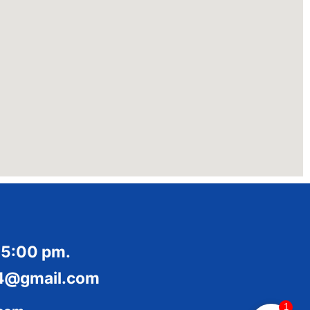
 5:00 pm.
014@gmail.com
1