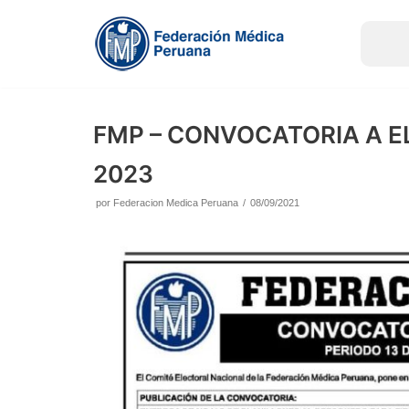
Saltar
al
contenido
FMP – CONVOCATORIA A E
2023
por
Federacion Medica Peruana
08/09/2021