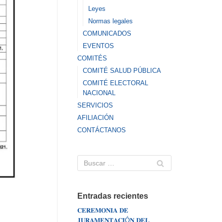
Leyes
Normas legales
COMUNICADOS
EVENTOS
COMITÉS
COMITÉ SALUD PÚBLICA
COMITÉ ELECTORAL
NACIONAL
SERVICIOS
AFILIACIÓN
CONTÁCTANOS
Entradas recientes
𝐂𝐄𝐑𝐄𝐌𝐎𝐍𝐈𝐀 𝐃𝐄
𝐉𝐔𝐑𝐀𝐌𝐄𝐍𝐓𝐀𝐂𝐈Ó𝐍 𝐃𝐄𝐋