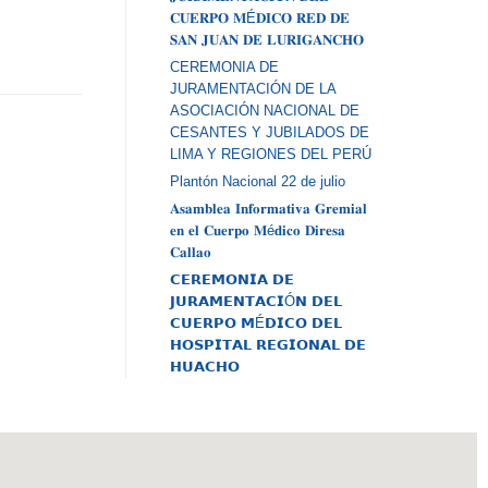
𝐂𝐔𝐄𝐑𝐏𝐎 𝐌É𝐃𝐈𝐂𝐎 𝐑𝐄𝐃 𝐃𝐄
𝐒𝐀𝐍 𝐉𝐔𝐀𝐍 𝐃𝐄 𝐋𝐔𝐑𝐈𝐆𝐀𝐍𝐂𝐇𝐎
CEREMONIA DE
JURAMENTACIÓN DE LA
ASOCIACIÓN NACIONAL DE
CESANTES Y JUBILADOS DE
LIMA Y REGIONES DEL PERÚ
Plantón Nacional 22 de julio
𝐀𝐬𝐚𝐦𝐛𝐥𝐞𝐚 𝐈𝐧𝐟𝐨𝐫𝐦𝐚𝐭𝐢𝐯𝐚 𝐆𝐫𝐞𝐦𝐢𝐚𝐥
𝐞𝐧 𝐞𝐥 𝐂𝐮𝐞𝐫𝐩𝐨 𝐌é𝐝𝐢𝐜𝐨 𝐃𝐢𝐫𝐞𝐬𝐚
𝐂𝐚𝐥𝐥𝐚𝐨
𝗖𝗘𝗥𝗘𝗠𝗢𝗡𝗜𝗔 𝗗𝗘
𝗝𝗨𝗥𝗔𝗠𝗘𝗡𝗧𝗔𝗖𝗜Ó𝗡 𝗗𝗘𝗟
𝗖𝗨𝗘𝗥𝗣𝗢 𝗠É𝗗𝗜𝗖𝗢 𝗗𝗘𝗟
𝗛𝗢𝗦𝗣𝗜𝗧𝗔𝗟 𝗥𝗘𝗚𝗜𝗢𝗡𝗔𝗟 𝗗𝗘
𝗛𝗨𝗔𝗖𝗛𝗢