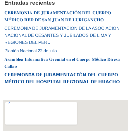
Entradas recientes
𝐂𝐄𝐑𝐄𝐌𝐎𝐍𝐈𝐀 𝐃𝐄 𝐉𝐔𝐑𝐀𝐌𝐄𝐍𝐓𝐀𝐂𝐈Ó𝐍 𝐃𝐄𝐋 𝐂𝐔𝐄𝐑𝐏𝐎
𝐌É𝐃𝐈𝐂𝐎 𝐑𝐄𝐃 𝐃𝐄 𝐒𝐀𝐍 𝐉𝐔𝐀𝐍 𝐃𝐄 𝐋𝐔𝐑𝐈𝐆𝐀𝐍𝐂𝐇𝐎
CEREMONIA DE JURAMENTACIÓN DE LA ASOCIACIÓN
NACIONAL DE CESANTES Y JUBILADOS DE LIMA Y
REGIONES DEL PERÚ
Plantón Nacional 22 de julio
𝐀𝐬𝐚𝐦𝐛𝐥𝐞𝐚 𝐈𝐧𝐟𝐨𝐫𝐦𝐚𝐭𝐢𝐯𝐚 𝐆𝐫𝐞𝐦𝐢𝐚𝐥 𝐞𝐧 𝐞𝐥 𝐂𝐮𝐞𝐫𝐩𝐨 𝐌é𝐝𝐢𝐜𝐨 𝐃𝐢𝐫𝐞𝐬𝐚
𝐂𝐚𝐥𝐥𝐚𝐨
𝗖𝗘𝗥𝗘𝗠𝗢𝗡𝗜𝗔 𝗗𝗘 𝗝𝗨𝗥𝗔𝗠𝗘𝗡𝗧𝗔𝗖𝗜Ó𝗡 𝗗𝗘𝗟 𝗖𝗨𝗘𝗥𝗣𝗢
𝗠É𝗗𝗜𝗖𝗢 𝗗𝗘𝗟 𝗛𝗢𝗦𝗣𝗜𝗧𝗔𝗟 𝗥𝗘𝗚𝗜𝗢𝗡𝗔𝗟 𝗗𝗘 𝗛𝗨𝗔𝗖𝗛𝗢